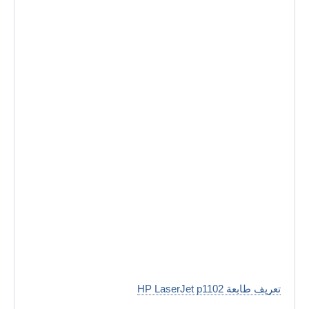
تعريف طابعة HP LaserJet p1102