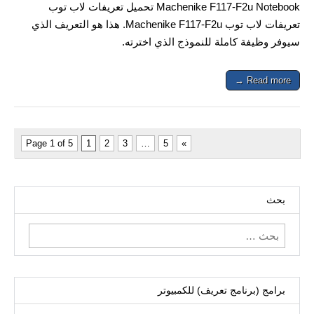
Machenike F117-F2u Notebook تحميل تعريفات لاب توب
تعريفات لاب توب Machenike F117-F2u. هذا هو التعريف الذي
سيوفر وظيفة كاملة للنموذج الذي اخترته.
Read more →
Page 1 of 5
1
2
3
…
5
»
بحث
البحث
عن:
برامج (برنامج تعريف) للكمبيوتر