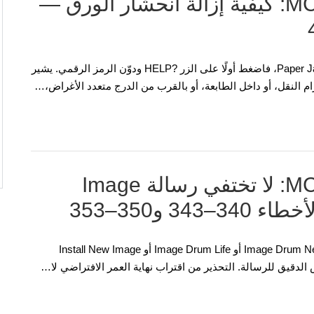
OKI MC352 وMC362 وMC562: كيفية إزالة انحشار الورق —
إذا توقفت OKI MC352 أو MC362 أو MC562 وعرضت Paper Jam، فاضغط أولًا على الزر ?HELP ودوّن الرمز الرقمي. يشير
م النقل، أو داخل الطابعة، أو بالقرب من الدرج متعدد الأغراض،…
OKI MC332 وMC362 وMC562: لا تختفي رسالة Image
إذا كانت OKI MC332 أو MC362 أو MC562 تعرض Image Drum Near Life أو Image Drum Life أو Install New Image