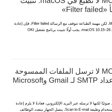
OKI MC332 وMC362 وMC562 لا تطبع في macOS: تثبيت
إذا تم اكتشاف OKI MC332 أو MC362 أو MC562 على Mac، لكن مهمة الطباعة تتوقف مع الرسالة Filter failed، فإن إعادة
تثبيت برنامج تشغيل PS القديم وحدها لا تكفي. بالنسبة إلى macOS 10.15–26، يجب أولًا تثبيت برنامج تشغيل OKI
OKI MC332 وMC362 وMC562 لا ترسل الملفات الممسوحة
ضوئيًا عبر البريد الإلكتروني: إعداد SMTP لـ Gmail وMicrosoft
MC362 أو MC562 تمسح المستند ضوئيًا لكنها لا ترسله عبر البريد الإلكتروني، فعادةً لا يلزم إعادة
تثبيت برنامج تشغيل الماسح الضوئي على الكمبيوتر. عند استخدام وظيفة Scan to E-mail، يتصل الجهاز متعدد الوظائف