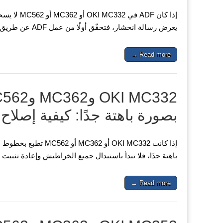
إذا كان DF
يعرض رسالة انحشار، فتحقّق أولًا من عمل ADF عن طريق إجراء نسخة عادية من دون استخدام الكمبيوتر.…
Read more →
بصورة باهتة جدًا: كيفية إصلاح
إذا كانت OKI MC332 أو
باهتة جدًا، فلا تبدأ باستبدال جميع الخراطيش وإعادة تثبيت 
Read more →