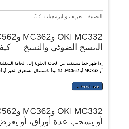
التصنيف:
تعريف والبرمجيات OKI
المسح الضوئي والنسخ — كيفية 
أو MC362 أو MC562، فلا تبدأ باستبدال مسحوق الحبر أو أسطوانة الصورة أو إعادة تثبيت برنامج التشغيل. حدّد أولًا ما…
Read more →
أو يسحب عدة أوراق، أو يعرض