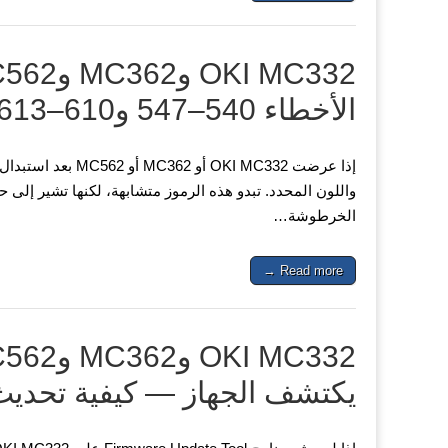
الأخطاء 540–547 و610–613 بعد استبدال الخرطوشة
واللون المحدد. تبدو هذه الرموز متشابهة، لكنها تشير إلى
الخرطوشة…
Read more →
يكتشف الجهاز — كيفية تحديث ا