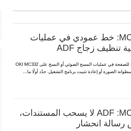
OKI MC332 وMC362 وMC562: خط عمودي في عمليات
تنظيف زجاج ADF
إذا ظهر خط مستقيم من الحافة العلوية إلى الحافة السفلية للصفحة في عمليات المسح الضوئي أو النسخ على OKI MC332
OKI MC332 وMC362 وMC562: ‏ADF لا يسحب المستندات،
 رسالة انحشار