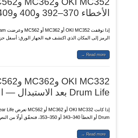
الأخطاء 370–392 و400 و409
الرمز إلى المكان الذي اكتشف فيه الجهاز الورق: أسفل حزا
Read more →
Drum Life بعد الاستبدال — الأخطاء 340–343 و350–353
Drum أو الخطأ 340–343 أو 350–353، فتحقّق أولًا من النص الدقيق للرسالة. التحذير من اقتراب نهاية العمر الافتراضي لا…
Read more →