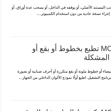
A في OKI MC332 أو MC362 أو MC562 لا يسحب المستند الأصلي، أو يوقفه في الداخل، أو يسحب عدة أوراق، أو
OKI MC332 وMC362 وMC562 تطبع بخطوط أو بقع أو
 المشكلة
 MC362 أو MC562 تطبع بخطوط بيضاء أو خطوط ملونة أو بقع متكررة أو أحرف ضبابية أو بصورة
برنامج التشغيل. اطبع أولًا نموذج الألوان الداخلي من الجهاز…