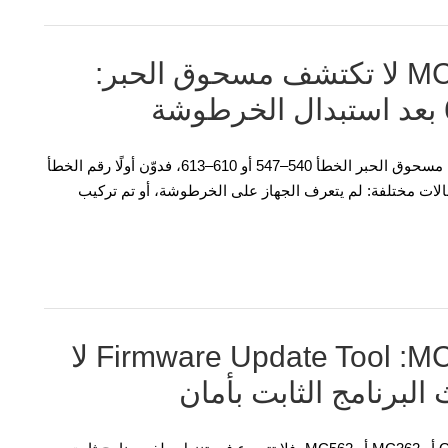
OKI MC332 وMC362 وMC562 لا تكتشف مسحوق الحبر:
إذا عرضت OKI MC332 أو MC362 أو MC562 بعد استبدال مسحوق الحبر الخطأ 540–547 أو 610–613، فدوّن أولًا رقم الخطأ
 حالات مختلفة: لم يتعرف الجهاز على الخرطوشة، أو تم تركيب
OKI MC332 وMC362 وMC562: ‏Firmware Update Tool لا
لبرنامج الثابت بأمان