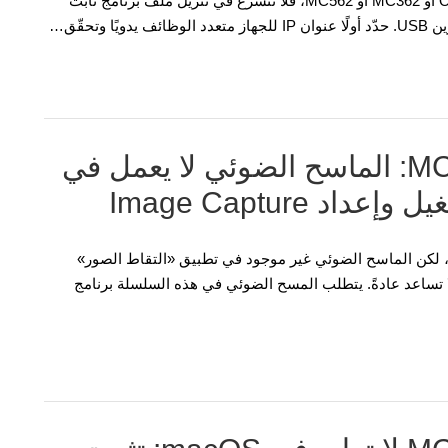
إذا لم يعثر برنامج Firmware Update Tool على OKI MC332 أو MC362 أو MC562، فلا تتسرع في تنزيل ملف برنامج ثابت
تحقّق…
OKI MC332 وMC362 وMC562: الماسح الضوئي لا يعمل في
ذا كانت OKI MC332 أو MC362 أو MC562 تطبع من Mac، لكن الماسح الضوئي غير موجود في تطبيق «التقاط الصور»
Image Capt)، فإن إعادة تثبيت قائمة انتظار AirPrint لا تساعد عادةً. يتطلب المسح الضوئي في هذه السلسلة برنامج