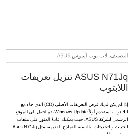
التصنيف:
لاب توب آسوس ASUS
ASUS N71Jq تنزيل تعريفات
اللابتوب
إذا لم يكن لديك قرص التعريفات الأصلي (CD) الذي جاء مع
اللابتوب، استخدم أولاً Windows Update، ثم انتقل إلى الموقع
الرسمي لشركة ASUS، حيث يمكنك عادةً العثور على ملفات
التثبيت والتحديثات. بالنسبة للنماذج القديمة، مثل Asus N71Jq،