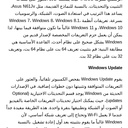
التثبيت والتحديثات. بالنسبة للنماذج القديمة، مثل Asus N61Jv،
يساعد هذا الترتيب في استعادة الصوت، الشبكة، والرسوميات
بسرعة. تعريفات أنظمة Windows 7، Windows 8، Windows 8.1،
Windows 10، و Windows 11 غالباً ما تكون متوافقة فيما بينها، لذا
يمكن أن يعمل حزم التعريفات المخصصة لإصدار قديم من
Windows بشكل صحيح على نظام أحدث. القاعدة الأساسية هي
مطابقة البنية: قم بتثبيت تعريف 64 بت على نظام 64 بت، وتعريف
32 بت على نظام 32 بت.
Windows Update
يقوم Windows Update بفحص الكمبيوتر تلقائياً، والعثور على
التعريفات المتوافقة وتثبيتها دون خطوات إضافية. في الإصدارات
الحديثة من Windows يوجد قسم التحديثات الاختيارية (Optional
updates)، حيث يمكنك اختيار تحديثات التعريفات الخاصة بالفيديو
أو الصوت أو الشبكة وتطبيقها بنقرة واحدة. هذه الطريقة مفيدة جداً
عندما لا يعمل Wi-Fi وتحتاج إلى تعريف شبكة أساسي، لأن
Windows غالباً ما يقوم بتثبيته بعد أول إعادة تشغيل. بالنسبة