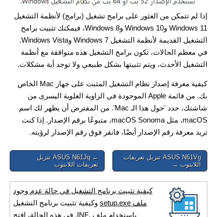
إذا لم تتمكن من العثور على برامج تشغيل (برامج) لأنظمة التشغيل
Windows 11 وWindows 10 وWindows 8، فيمكنك تثبيت برامج
التشغيل القديمة لأنظمة التشغيل Windows 7 وWindows Vista.
في معظم الحالات، تكون برامج التشغيل هذه متوافقة مع أنظمة
التشغيل الأحدث، ويتم تثبيتها بشكل طبيعي ولا توجد أية مشكلات.
كيفية معرفة إصدار نظام التشغيل المثبت على جهاز Mac الخاص
بك. من قائمة Apple الموجودة في الزاوية العلوية اليسرى من
شاشتك، حدد 'حول هذا الـ Mac'. من المفترض أن يظهر لك اسم
macOS، مثل macOS Sonoma، متبوعًا برقم الإصدار. إذا كنت
تريد معرفة رقم الإصدار أيضًا، فانقر فوق رقم الإصدار لرؤيته.
Post
ASUS N61Vg تنزيل تعريفات
← ASUS N61Jq تنزيل
اللابتوب →
تعريفات اللابتوب
navigation
كيفية تثبيت برنامج التشغيل في حالة عدم وجود
ملف setup.exe
وكيفية تثبيت برنامج التشغيل
باستخدام ملف .INF. في هذه الحالة، افتح