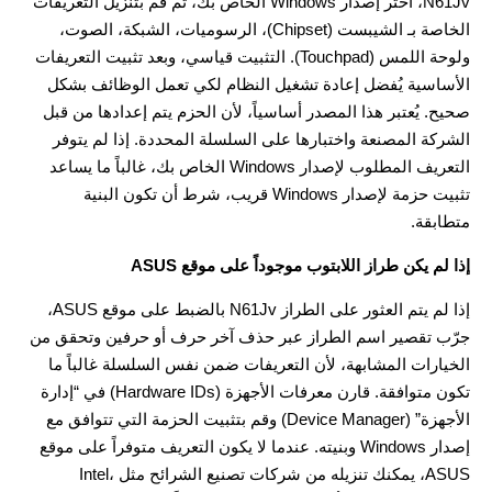
N61Jv، اختر إصدار Windows الخاص بك، ثم قم بتنزيل التعريفات
الخاصة بـ الشيبست (Chipset)، الرسوميات، الشبكة، الصوت،
ولوحة اللمس (Touchpad). التثبيت قياسي، وبعد تثبيت التعريفات
الأساسية يُفضل إعادة تشغيل النظام لكي تعمل الوظائف بشكل
صحيح. يُعتبر هذا المصدر أساسياً، لأن الحزم يتم إعدادها من قبل
الشركة المصنعة واختبارها على السلسلة المحددة. إذا لم يتوفر
التعريف المطلوب لإصدار Windows الخاص بك، غالباً ما يساعد
تثبيت حزمة لإصدار Windows قريب، شرط أن تكون البنية
متطابقة.
إذا لم يكن طراز اللابتوب موجوداً على موقع ASUS
إذا لم يتم العثور على الطراز N61Jv بالضبط على موقع ASUS،
جرّب تقصير اسم الطراز عبر حذف آخر حرف أو حرفين وتحقق من
الخيارات المشابهة، لأن التعريفات ضمن نفس السلسلة غالباً ما
تكون متوافقة. قارن معرفات الأجهزة (Hardware IDs) في “إدارة
الأجهزة” (Device Manager) وقم بتثبيت الحزمة التي تتوافق مع
إصدار Windows وبنيته. عندما لا يكون التعريف متوفراً على موقع
ASUS، يمكنك تنزيله من شركات تصنيع الشرائح مثل Intel،