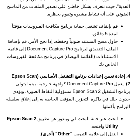
الفدية”. حيث تتعرف بشكل خاطئ على تصدير الملفات من الماسح
الضوئي على أنه نشاط مشبوه وتقوم بحظره.
قم بإيقاف تشغيل حماية برنامج مكافحة الفيروسات مؤقتاً
لمدة 5 دقائق.
حاول مسح المستند ضوئياً وحفظه. إذا نجح الأمر، قم بإضافة
الملف التنفيذي لبرنامج Document Capture Pro إلى قائمة
الاستثناءات (القائمة البيضاء) في برنامج مكافحة الفيروسات
الخاص بك.
4. إعادة تعيين إعدادات برنامج التشغيل الأساسي (Epson Scan
2)
. يعمل Document Capture Pro كواجهة خارجية، بينما يتولى
برنامج التشغيل Epson Scan 2 مسؤولية التقاط الصورة. ويؤدي
حدوث خلل في ذاكرة التخزين المؤقت الخاصة به إلى إغلاق سلسلة
البرامج بأكملها.
ابحث عبر خانة البحث في ويندوز عن تطبيق
Epson Scan 2
Utility
وافتحه.
انتقل إلى علامة التبويب
“Other” (أخرى)
.