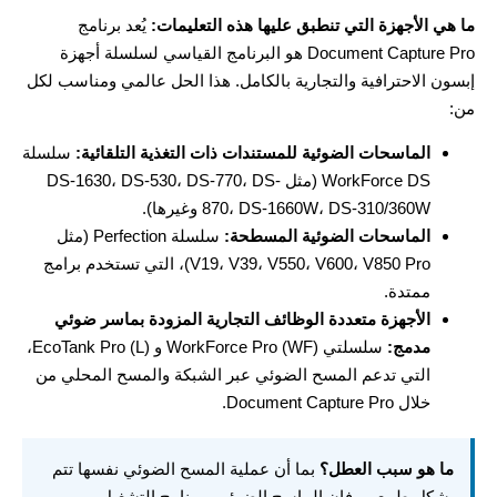
ما هي الأجهزة التي تنطبق عليها هذه التعليمات:
يُعد برنامج
Document Capture Pro هو البرنامج القياسي لسلسلة أجهزة
إبسون الاحترافية والتجارية بالكامل. هذا الحل عالمي ومناسب لكل
من:
الماسحات الضوئية للمستندات ذات التغذية التلقائية:
سلسلة
WorkForce DS (مثل DS-1630، DS-530، DS-770، DS-
870، DS-1660W، DS-310/360W وغيرها).
الماسحات الضوئية المسطحة:
سلسلة Perfection (مثل
V19، V39، V550، V600، V850 Pro)، التي تستخدم برامج
ممتدة.
الأجهزة متعددة الوظائف التجارية المزودة بماسر ضوئي
مدمج:
سلسلتي WorkForce Pro (WF) و EcoTank Pro (L)،
التي تدعم المسح الضوئي عبر الشبكة والمسح المحلي من
خلال Document Capture Pro.
ما هو سبب العطل؟
بما أن عملية المسح الضوئي نفسها تتم
بشكل طبيعي، فإن الماسح الضوئي وبرنامج التشغيل