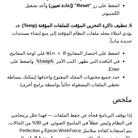
اضغط على زر
“Reset” (إعادة تعيين)
وأعد تشغيل
الكمبيوتر.
5. تنظيف ذاكرة التخزين المؤقت للملفات المؤقتة (Temp)
. قد
يؤدي امتلاء مجلد ملفات النظام المؤقتة إلى منع إنشاء مستندات
جديدة مادياً.
اضغط على اختصار المفاتيح
Win + R
على لوحة المفاتيح.
في النافذة التي تظهر، اكتب الأمر
%temp%
واضغط على
Enter.
حدد جميع محتويات المجلد المفتوح واحذفها (يمكنك ببساطة
تخطي الملفات المشغولة حالياً بواسطة برامج أخرى).
ملخص
إذا توقف البرنامج فجأة عن حفظ الملفات — فهذا خلل برمجامي
في النظام وليس عطلاً في الماسح الضوئي. في 90% من الحالات،
يتم استعادة كفاءة سلاسل Epson WorkForce و Perfection