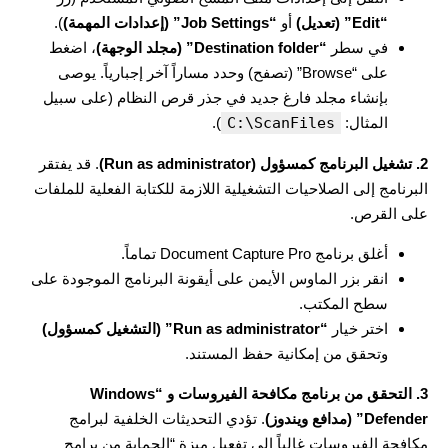
“Edit” (تعديل)
أو
“Job Settings” (إعدادات المهمة)
).
في سطر
“Destination folder” (مجلد الوجهة)
، اضغط
على “Browse” (تصفح) وحدد مساراً آخر إجبارياً. يوصى
بإنشاء مجلد فارغ جديد في جذر قرص النظام (على سبيل
المثال:
C:\ScanFiles
).
2. تشغيل البرنامج كمسؤول (Run as administrator)
. قد يفتقر
البرنامج إلى الصلاحيات التشغيلية اللازمة للكتابة الفعلية للملفات
على القرص.
أغلق برنامج Document Capture Pro تماماً.
انقر بزر الماوس الأيمن على أيقونة البرنامج الموجودة على
سطح المكتب.
اختر خيار
“Run as administrator” (التشغيل كمسؤول)
وتحقق من إمكانية حفظ المستند.
3. التحقق من برنامج مكافحة الفيروسات و “Windows
Defender” (مدافع ويندوز)
. تؤدي التحديثات الخلفية لبرامج
مكافحة الفيروسات غالباً إلى تفعيل ميزة “الحماية من برامج