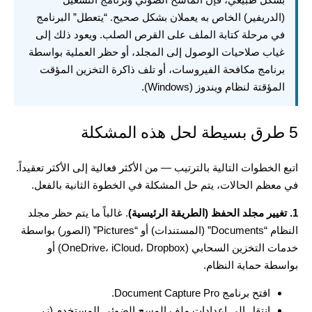
(الدريفير) الخاص به يعملان بشكل صحيح. “يتعطل” البرنامج
في مرحلة كتابة الملف على القرص الصلب. ويعود ذلك إلى
غياب صلاحيات الوصول إلى المجلد، أو حظر العملية بواسطة
برنامج مكافحة الفيروسات، أو تلف ذاكرة التخزين المؤقت
المؤقتة لنظام ويندوز (Windows).
5 طرق بسيطة لحل هذه المشكلة
اتبع الخطوات التالية بالترتيب — من الأكثر فعالية إلى الأكثر تعقيداً.
في معظم الحالات، يتم حل المشكلة في الخطوة الثانية بالفعل.
1. تغيير مجلد الحفظ (الطريقة الرئيسية)
. غالباً ما يتم حظر مجلد
النظام “Documents” (المستندات) أو “Pictures” (الصور) بواسطة
خدمات التخزين السحابي (OneDrive، iCloud، Dropbox) أو
بواسطة حماية النظام.
افتح برنامج Document Capture Pro.
انتقل إلى إعدادات ملف المسح الضوئي المستخدم (زر