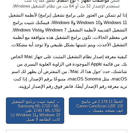
إذا لم تتمكن من العثور على برامج تشغيل (برامج) لأنظمة التشغيل
Windows 11 وWindows 10 وWindows 8، فيمكنك تثبيت برامج
التشغيل القديمة لأنظمة التشغيل Windows 7 وWindows Vista.
في معظم الحالات، تكون برامج التشغيل هذه متوافقة مع أنظمة
التشغيل الأحدث، ويتم تثبيتها بشكل طبيعي ولا توجد أية مشكلات.
كيفية معرفة إصدار نظام التشغيل المثبت على جهاز Mac الخاص
بك. من قائمة Apple الموجودة في الزاوية العلوية اليسرى من
شاشتك، حدد 'حول هذا الـ Mac'. من المفترض أن يظهر لك اسم
macOS، مثل macOS Sonoma، متبوعًا برقم الإصدار. إذا كنت
تريد معرفة رقم الإصدار أيضًا، فانقر فوق رقم الإصدار لرؤيته.
Post
الخطأ 2,179,11 في ماسح
← كيفية تثبيت برنامج التشغيل
Samsung ML-1710 / ML-
Canon CanoScan LiDE 110:
navigation
كيف تصلحه بنفسك →
1740 / ML-1750 على
Windows 10 وWindows 11 إذا
كانت الطابعة لا تعمل