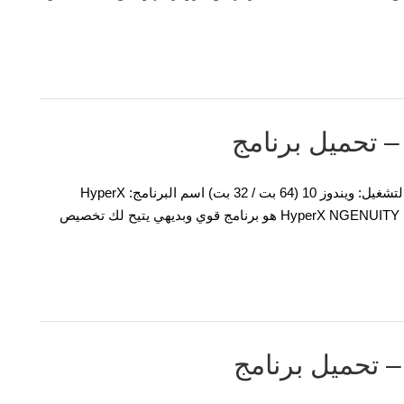
برنامج تشغيل وبرامج HyperX FURY DDR4 RGB لنظام التشغيل: ويندوز 10 (64 بت / 32 بت) اسم البرنامج: HyperX
NGENUITY HyperX FURY DDR4 RGB – تحميل برنامج HyperX NGENUITY هو برنامج قوي وبديهي يتيح لك تخصيص