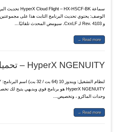
و Rev. 4103 لـ CxxLF. سيومض المحدث تلقائيًا…
Read more →
HyperX NGENUITY – تحميل برنامج
وحدات الماكرو ، وتخصيص…
Read more →