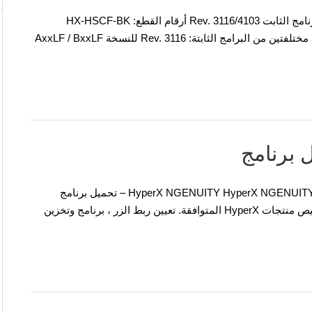
سماعة HyperX Cloud Flight – HX-HSCF-BK تحديث البرنامج الثابت Rev. 3116/4103 أرقام القطع: HX-HSCF-BK
الوصف: يحتوي تحديث البرنامج الثابت هذا على مجموعتين مختلفتين من البرامج الثابتة: Rev. 3116 للنسخة AxxLF / BxxLF
لنظام التشغيل: ويندوز 10 (64 بت / 32 بت) اسم البرنامج: HyperX NGENUITY HyperX NGENUITY – تحميل برنامج
HyperX NGENUITY هو برنامج قوي وبديهي يتيح لك تخصيص منتجات HyperX المتوافقة. تعيين ربط الزر ، برنامج وتخزين