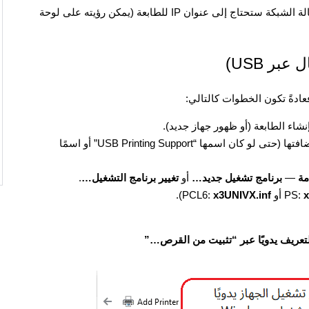
اختر طريقة الاتصال: عبر USB أو عبر الشبكة. في حالة الشبكة ستحتاج إلى عنوان IP للطابعة (يمكن رؤيته على لوحة
افتح قائمة الطابعات وابحث عن الطابعة التي تمت إضافتها (حتى لو كان اسمها “USB Printing Support” أو اسمًا
مة
—
برنامج تشغيل جديد…
أو
تغيير برنامج التشغيل…
.
x
أو PCL6:
x3UNIVX.inf
).
التعريف يدويًا عبر “تثبيت من القرص…”