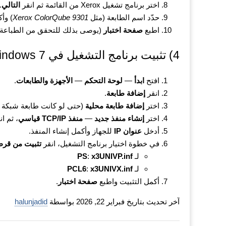
اختر برنامج تشغيل Xerox من القائمة ثم انقر
التالي
.
حدّد اسم الطابعة (مثل
Xerox ColorQube 9301
) وأك
اطبع
صفحة اختبار
(يوصى بذلك للتحقق من الطباعة فو
4) تثبيت برنامج التشغيل في Windows 7 (عبر الشبكة، باستخدام IP وملف .INF)
افتح
ابدأ
—
لوحة التحكم
—
الأجهزة والطابعات
.
انقر
إضافة طابعة
.
اختر
إضافة طابعة محلية
(حتى لو كانت طابعة شبكة — سنقوم ب
اختر
إنشاء منفذ جديد
—
منفذ TCP/IP قياسي
، ثم ا
أدخل
عنوان IP
للجهاز وأكمل إنشاء المنفذ.
في خطوة اختيار برنامج التشغيل، انقر
تثبيت من ق
لـ
x3UNIVP.inf
:
PS
لـ
x3UNIVX.inf
:
PCL6
أكمل التثبيت واطبع
صفحة اختبار
.
آخر تحديث بتاريخ فبراير 22, 2026 بواسطة
halunjadid