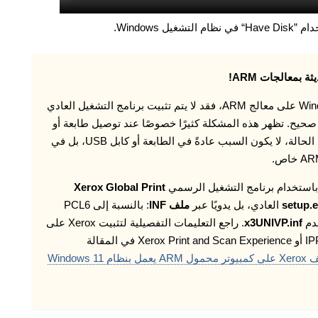
Windows.
بمعالجات ARM!
إذا كنت تستخدم كمبيوترًا محمولًا يعمل بنظام Windows 11 على معالج ARM، فقد لا يتم تثبيت برنامج التشغيل العادي
و قد يعمل بشكل غير صحيح. تظهر هذه المشكلة كثيرًا خصوصًا عند توصيل طابعة أو
طابعة متعددة الوظائف Xerox عبر كابل USB. في هذه الحالة، لا يكون السبب عادةً في الطابعة أو كابل USB، بل في
Xerox Global Print
setup.
العادي، بل يدويًا عبر
ملف INF
: بالنسبة إلى PCL6
x3UNIVP.inf
. راجع التعليمات التفصيلية لتثبيت Xerox على
كمبيوتر محمول ARM عبر USB أو الشبكة أو IPP/Mopria أو Xerox Print and Scan Experience في المقالة
لماذا لا تعمل طابعة أو طابعة متعددة الوظائف Xerox على كمبيوتر محمول ARM يعمل بنظام Windows 11