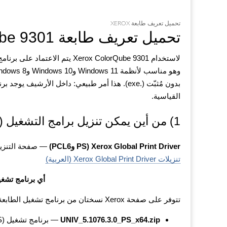
تحميل تعريف طابعة XEROX
تحميل تعريف طابعة Xerox ColorQube 9301
لاستخدام Xerox ColorQube 9301 يتم الاعتماد على برنامج التشغيل الشامل للطباعة
بدون مُثبّت (.exe). هذا أمر طبيعي: داخل الأرشيف يوجد برنامج تشغيل بصيغة
القياسية.
1) من أين يمكن تنزيل برامج التشغيل (صفحات Xerox الرسمية)
Xerox Global Print Driver (PS وPCL6)
— صفحة التنزي
تنزيلات Xerox Global Print Driver (العربية)
أي برنامج تشغيل تختا
تتوفر على صفحة Xerox نسختان من برنامج تشغيل الطابعة:
UNIV_5.1076.3.0_PS_x64.zip
— برنامج تشغيل PostScript (PS)