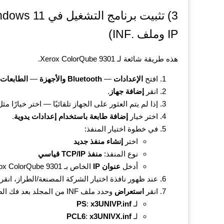
IP وملف .INF)
هذه طريقة شائعة لـ Xerox ColorQube 9301.
افتح
الإعدادات
—
Bluetooth والأجهزة
—
الطابعات
انقر
إضافة جهاز
.
إذا لم يتم العثور على الجهاز تلقائيًا — اختر خيارًا مث
اختر خيار
إضافة طابعة باستخدام إعدادات يدوية
.
في خطوة اختيار المنفذ:
اختر
إنشاء منفذ جديد
نوع المنفذ:
منفذ TCP/IP قياسي
أدخل
عنوان IP
الخاص بـ Xerox ColorQube 9301
عند ظهور نافذة اختيار الشركة المصنعة/الطراز، انقر
انقر
استعراض
وحدد ملف INF من المجلد بعد فك الضغط:
لـ
x3UNIVP.inf
:
PS
لـ
x3UNIVX.inf
:
PCL6