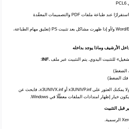
P
. غالبًا ما يكون أكثر استقرارًا عند طباعة ملفات PDF والتصميمات المعقّدة
إذا كنت تطبع في الغالب من Word/Excel و/أو إذا ظهرت مشاكل بعد تثبيت PS (تعليق مهام الطباعة،
تشغيل» للتثبيت اليدوي. يتم التثبيت عبر ملف
.INF
:
 الضغط)
 فك الضغط)
إذا كانت امتدادات الملفات (مثل .INF) لا تظهر في المجلد ولا يمكنك العثور على x3UNIVP.inf أو x3UNIVX.inf، فابحث عن
ر قبل التثبيت