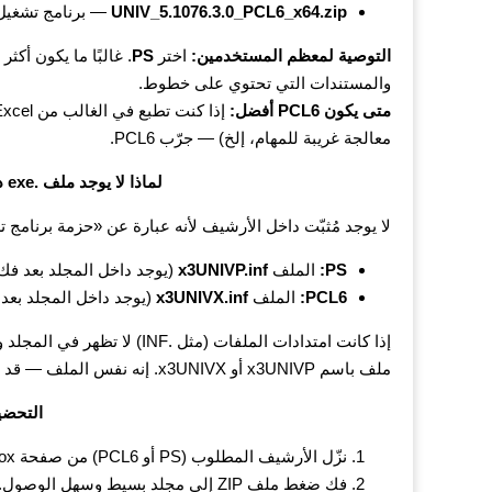
UNIV_5.1076.3.0_PCL6_x64.zip
— برنامج تشغيل CL6
التوصية لمعظم المستخدمين:
اختر
PS
والمستندات التي تحتوي على خطوط.
متى يكون PCL6 أفضل:
معالجة غريبة للمهام، إلخ) — جرّب PCL6.
لماذا لا يوجد ملف .exe داخل الأرشيف وماذا يوجد بداخله
لا يوجد مُثبّت داخل الأرشيف لأنه عبارة عن «حزمة برنامج 
PS:
الملف
x3UNIVP.inf
(يوجد داخل المجلد بعد فك
PCL6:
الملف
x3UNIVX.inf
(يوجد داخل المجلد بعد
ملف باسم x3UNIVP أو x3UNIVX. إنه نفس الملف — قد يكون خيار إظهار امتدادات الملفات معطّلًا في Windows.
التحضي
نزّل الأرشيف المطلوب (PS أو PCL6) من صفحة Xerox الرسمية.
فك ضغط ملف ZIP إلى مجلد بسيط وسهل الوصول.