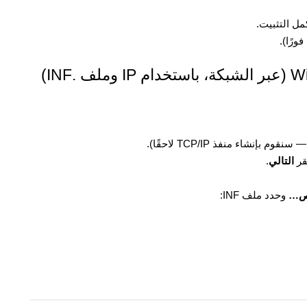
مل التثبيت.
رًا).
إنشاء منفذ TCP/IP لاحقًا).
نقر
التالي
.
رص…
وحدد ملف INF: