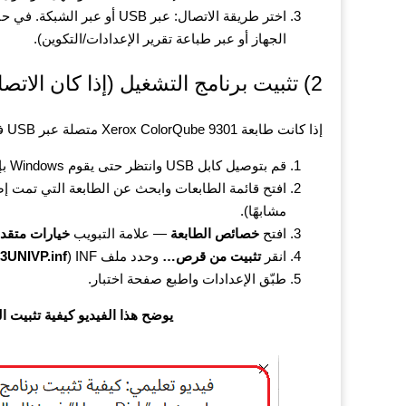
الجهاز أو عبر طباعة تقرير الإعدادات/التكوين).
2) تثبيت برنامج التشغيل (إذا كان الاتصال عبر USB)
إذا كانت طابعة Xerox ColorQube 9301 متصلة عبر USB فعادةً تكون الخطوات كالتالي:
قم بتوصيل كابل USB وانتظر حتى يقوم Windows بإنشاء الطابعة (أو ظهور جهاز جديد).
مشابهًا).
افتح
خصائص الطابعة
— علامة التبويب
خيارات متقد
انقر
تثبيت من قرص…
وحدد ملف INF (PS:
3UNIVP.inf
طبّق الإعدادات واطبع صفحة اختبار.
يوضح هذا الفيديو كيفية تثبيت 