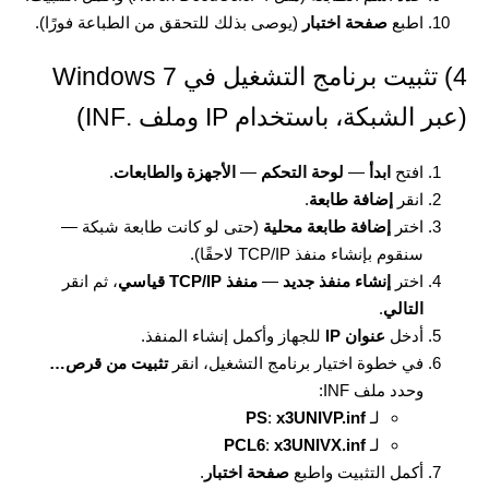
اطبع
صفحة اختبار
(يوصى بذلك للتحقق من الطباعة فورًا).
4) تثبيت برنامج التشغيل في Windows 7
(عبر الشبكة، باستخدام IP وملف .INF)
افتح
ابدأ
—
لوحة التحكم
—
الأجهزة والطابعات
.
انقر
إضافة طابعة
.
اختر
إضافة طابعة محلية
(حتى لو كانت طابعة شبكة —
سنقوم بإنشاء منفذ TCP/IP لاحقًا).
اختر
إنشاء منفذ جديد
—
منفذ TCP/IP قياسي
، ثم انقر
التالي
.
أدخل
عنوان IP
للجهاز وأكمل إنشاء المنفذ.
في خطوة اختيار برنامج التشغيل، انقر
تثبيت من قرص…
وحدد ملف INF:
لـ
x3UNIVP.inf
:
PS
لـ
x3UNIVX.inf
:
PCL6
أكمل التثبيت واطبع
صفحة اختبار
.