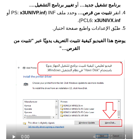
برنامج تشغيل جديد…
أو
تغيير برنامج التشغيل…
.
انقر
تثبيت من قرص…
وحدد ملف INF (PS:
x3UNIVP.inf
أو
).
PCL6:
x3UNIVX.inf
طبّق الإعدادات واطبع صفحة اختبار.
يوضح هذا الفيديو كيفية تثبيت التعريف يدويًا عبر “تثبيت من
القرص…”