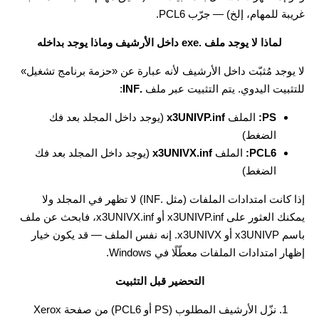
غريبة للمهام، إلخ) — جرّب PCL6.
لماذا لا يوجد ملف .exe داخل الأرشيف وماذا يوجد بداخله
لا يوجد مُثبّت داخل الأرشيف لأنه عبارة عن «حزمة برنامج تشغيل»
للتثبيت اليدوي. يتم التثبيت عبر ملف
.INF
:
PS:
الملف
x3UNIVP.inf
(يوجد داخل المجلد بعد فك
الضغط)
PCL6:
الملف
x3UNIVX.inf
(يوجد داخل المجلد بعد فك
الضغط)
إذا كانت امتدادات الملفات (مثل .INF) لا تظهر في المجلد ولا
يمكنك العثور على x3UNIVP.inf أو x3UNIVX.inf، فابحث عن ملف
باسم x3UNIVP أو x3UNIVX. إنه نفس الملف — قد يكون خيار
إظهار امتدادات الملفات معطّلًا في Windows.
التحضير قبل التثبيت
نزّل الأرشيف المطلوب (PS أو PCL6) من صفحة Xerox