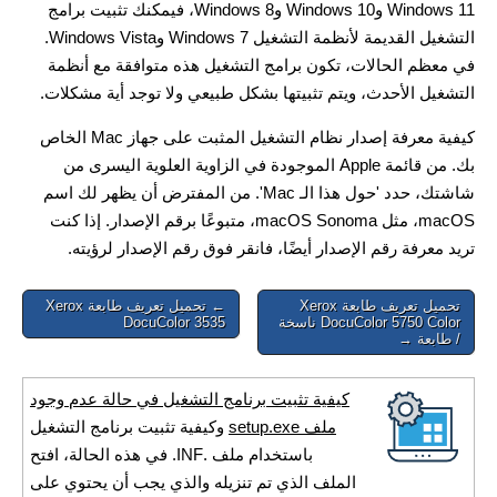
Windows 11 وWindows 10 وWindows 8، فيمكنك تثبيت برامج
التشغيل القديمة لأنظمة التشغيل Windows 7 وWindows Vista.
في معظم الحالات، تكون برامج التشغيل هذه متوافقة مع أنظمة
التشغيل الأحدث، ويتم تثبيتها بشكل طبيعي ولا توجد أية مشكلات.
كيفية معرفة إصدار نظام التشغيل المثبت على جهاز Mac الخاص
بك. من قائمة Apple الموجودة في الزاوية العلوية اليسرى من
شاشتك، حدد 'حول هذا الـ Mac'. من المفترض أن يظهر لك اسم
macOS، مثل macOS Sonoma، متبوعًا برقم الإصدار. إذا كنت
تريد معرفة رقم الإصدار أيضًا، فانقر فوق رقم الإصدار لرؤيته.
Post
تحميل تعريف طابعة Xerox
← تحميل تعريف طابعة Xerox
DocuColor 5750 Color ناسخة
DocuColor 3535
navigation
/ طابعة →
كيفية تثبيت برنامج التشغيل في حالة عدم وجود
ملف setup.exe
وكيفية تثبيت برنامج التشغيل
باستخدام ملف .INF. في هذه الحالة، افتح
الملف الذي تم تنزيله والذي يجب أن يحتوي على