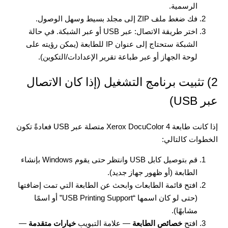
الرسمية.
فك ضغط ملف ZIP إلى مجلد بسيط وسهل الوصول.
اختر طريقة الاتصال: عبر USB أو عبر الشبكة. في حالة
الشبكة ستحتاج إلى عنوان IP للطابعة (يمكن رؤيته على
لوحة الجهاز أو عبر طباعة تقرير الإعدادات/التكوين).
2) تثبيت برنامج التشغيل (إذا كان الاتصال
عبر USB)
إذا كانت طابعة Xerox DocuColor 4 متصلة عبر USB فعادةً تكون
الخطوات كالتالي:
قم بتوصيل كابل USB وانتظر حتى يقوم Windows بإنشاء
الطابعة (أو ظهور جهاز جديد).
افتح قائمة الطابعات وابحث عن الطابعة التي تمت إضافتها
(حتى لو كان اسمها “USB Printing Support” أو اسمًا
مشابهًا).
افتح
خصائص الطابعة
— علامة التبويب
خيارات متقدمة
—