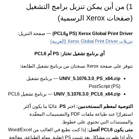
1) من أين يمكن تنزيل برامج التشغيل
(صفحات Xerox الرسمية)
Xerox Global Print Driver (PS وPCL6)
— صفحة التنزيل:
تنزيلات Xerox Global Print Driver (العربية)
أي برنامج تشغيل تختار: PS أم PCL6
تتوفر على صفحة Xerox نسختان من برنامج تشغيل الطابعة:
UNIV_5.1076.3.0_PS_x64.zip
— برنامج تشغيل
PostScript (PS)
UNIV_5.1076.3.0_PCL6_x64.zip
— برنامج تشغيل PCL6
التوصية لمعظم المستخدمين:
اختر
PS
. غالبًا ما يكون أكثر
استقرارًا عند طباعة ملفات PDF والتصميمات المعقّدة
والمستندات التي تحتوي على خطوط.
متى يكون PCL6 أفضل:
إذا كنت تطبع في الغالب من Word/Excel
و/أو إذا ظهرت مشاكل بعد تثبيت PS (تعليق مهام الطباعة، معالجة