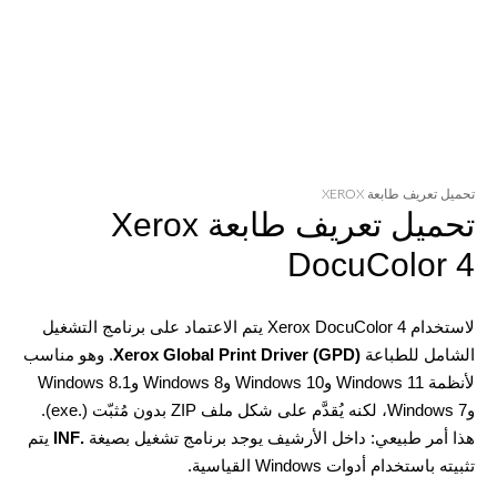
تحميل تعريف طابعة XEROX
تحميل تعريف طابعة Xerox
DocuColor 4
لاستخدام Xerox DocuColor 4 يتم الاعتماد على برنامج التشغيل
الشامل للطباعة
Xerox Global Print Driver (GPD)
. وهو مناسب
لأنظمة Windows 11 وWindows 10 وWindows 8 وWindows 8.1
وWindows 7، لكنه يُقدَّم على شكل ملف ZIP بدون مُثبّت (.exe).
هذا أمر طبيعي: داخل الأرشيف يوجد برنامج تشغيل بصيغة
.INF
يتم
تثبيته باستخدام أدوات Windows القياسية.