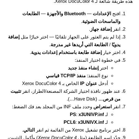
هذه طريقة شائعة لـ Xerox DocuColor 4.
افتح
الإعدادات
—
Bluetooth والأجهزة
—
الطابعات
والماسحات الضوئية
.
انقر
إضافة جهاز
.
إذا لم يتم العثور على الجهاز تلقائيًا — اختر خيارًا مثل
إضافة
يدويًا
/
الطابعة التي أريدها غير مدرجة
.
اختر خيار
إضافة طابعة باستخدام إعدادات يدوية
.
في خطوة اختيار المنفذ:
اختر
إنشاء منفذ جديد
نوع المنفذ:
منفذ TCP/IP قياسي
أدخل
عنوان IP
الخاص بـ Xerox DocuColor 4
عند ظهور نافذة اختيار الشركة المصنعة/الطراز، انقر
تثبيت
من قرص…
(Have Disk…).
انقر
استعراض
وحدد ملف INF من المجلد بعد فك الضغط:
لـ
x3UNIVP.inf
:
PS
لـ
x3UNIVX.inf
:
PCL6
اختر برنامج تشغيل Xerox من القائمة ثم انقر
التالي
.
حدّد اسم الطابعة (مثل
Xerox DocuColor 4
) وأكمل التثبيت.