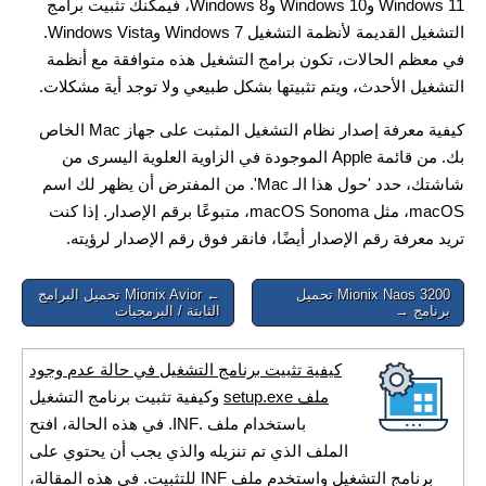
Windows 11 وWindows 10 وWindows 8، فيمكنك تثبيت برامج
التشغيل القديمة لأنظمة التشغيل Windows 7 وWindows Vista.
في معظم الحالات، تكون برامج التشغيل هذه متوافقة مع أنظمة
التشغيل الأحدث، ويتم تثبيتها بشكل طبيعي ولا توجد أية مشكلات.
كيفية معرفة إصدار نظام التشغيل المثبت على جهاز Mac الخاص
بك. من قائمة Apple الموجودة في الزاوية العلوية اليسرى من
شاشتك، حدد 'حول هذا الـ Mac'. من المفترض أن يظهر لك اسم
macOS، مثل macOS Sonoma، متبوعًا برقم الإصدار. إذا كنت
تريد معرفة رقم الإصدار أيضًا، فانقر فوق رقم الإصدار لرؤيته.
Post
Mionix Naos 3200 تحميل
← Mionix Avior تحميل البرامج
برنامج →
الثابتة / البرمجيات
navigation
كيفية تثبيت برنامج التشغيل في حالة عدم وجود
ملف setup.exe
وكيفية تثبيت برنامج التشغيل
باستخدام ملف .INF. في هذه الحالة، افتح
الملف الذي تم تنزيله والذي يجب أن يحتوي على
برنامج التشغيل واستخدم ملف INF للتثبيت. في هذه المقالة،