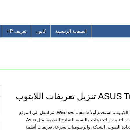
الصفحة الرئيسية
كانون
تعريف HP
فات اللابتوب
إذا لم يكن لديك قرص التعريفات الأصلي (CD) الذي جاء مع اللابتوب، استخدم أولاً Windows Update، ثم انتقل إلى الموقع
الرسمي لشركة ASUS، حيث يمكنك عادةً العثور على ملفات التثبيت والتحديثات. بالنسبة للنماذج القديمة، مثل Asus
ذا الترتيب في استعادة الصوت، الشبكة، والرسوميات بسرعة. تعريفات أنظمة