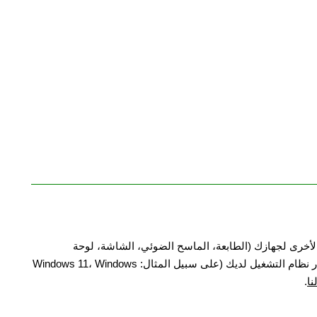
الأخرى لجهازك (الطابعة، الماسح الضوئي، الشاشة، لوحة
المفاتيح، وما إلى ذلك)، فيرجى إخبارنا بطراز جهازك وإصدار نظام التشغيل لديك (على سبيل المثال: Windows 11، Windows
نا
.