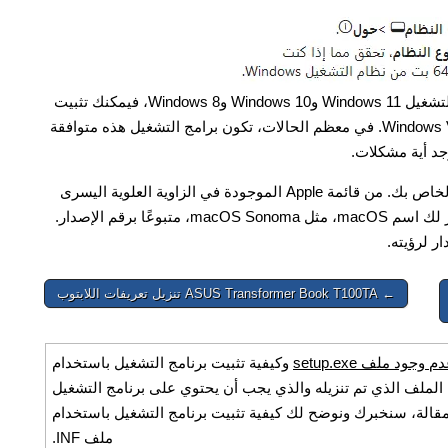
إذا لم تتمكن من العثور على برامج تشغيل (برامج) لأنظمة التشغيل Windows 11 وWindows 10 وWindows 8، فيمكنك تثبيت
برامج التشغيل القديمة لأنظمة التشغيل Windows 7 وWindows Vista. في معظم الحالات، تكون برامج التشغيل هذه متوافقة
جد أية مشكلات.
كيفية معرفة إصدار نظام التشغيل المثبت على جهاز Mac الخاص بك. من قائمة Apple الموجودة في الزاوية العلوية اليسرى
من شاشتك، حدد 'حول هذا الـ Mac'. من المفترض أن يظهر لك اسم macOS، مثل macOS Sonoma، متبوعًا برقم الإصدار.
ر لرؤيته.
← ASUS Transformer Book T100TA تنزيل تعريفات اللابتوب
د ملف setup.exe
وكيفية تثبيت برنامج التشغيل باستخدام
ة، افتح الملف الذي تم تنزيله والذي يجب أن يحتوي على برنامج التشغيل
ت. في هذه المقالة، سنخبرك ونوضح لك كيفية تثبيت برنامج التشغيل باستخدام
ملف INF.