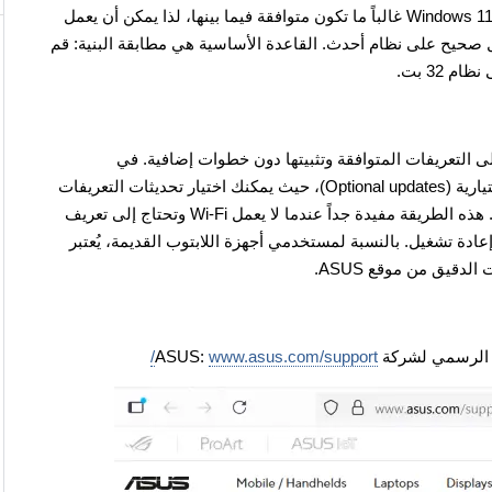
Windows 7، Windows 8، Windows 8.1، Windows 10، و Windows 11 غالباً ما تكون متوافقة فيما بينها، لذا يمكن أن يعمل
يفات المخصصة لإصدار قديم من Windows بشكل صحيح على نظام أحدث. القاعدة الأساسية هي مطابقة البنية: قم
اً، والعثور على التعريفات المتوافقة وتثبيتها دون خطوات إضافية. في
الإصدارات الحديثة من Windows يوجد قسم التحديثات الاختيارية (Optional updates)، حيث يمكنك اختيار تحديثات التعريفات
الخاصة بالفيديو أو الصوت أو الشبكة وتطبيقها بنقرة واحدة. هذه الطريقة مفيدة جداً عندما لا يعمل Wi-Fi وتحتاج إلى تعريف
م بتثبيته بعد أول إعادة تشغيل. بالنسبة لمستخدمي أجهزة اللابتوب القديمة، يُعتبر
لدقيق من موقع ASUS.
رسمي لشركة ASUS:
www.asus.com/support/