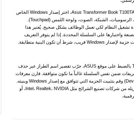
في صفحة الدعم الخاصة بـ ASUS، أدخل طراز اللابتوب Asus Transformer Book T100TAM، اختر إصدار Windows الخاص
بك، ثم قم بتنزيل التعريفات الخاصة بـ الشيبست (Chipset)، الرسوميات، الشبكة، الصوت، ولوحة اللمس (Touchpad).
دة تشغيل النظام لكي تعمل الوظائف بشكل صحيح. يُعتبر هذا
صنعة واختبارها على السلسلة المحددة. إذا لم يتوفر التعريف
إذا لم يتم العثور على الطراز Transformer Book T100TAM بالضبط على موقع ASUS، جرّب تقصير اسم الطراز عبر حذف
ريفات ضمن نفس السلسلة غالباً ما تكون متوافقة. قارن معرفات
الأجهزة (Hardware IDs) في “إدارة الأجهزة” (Device Manager) وقم بتثبيت الحزمة التي تتوافق مع إصدار Windows وبنيته.
عندما لا يكون التعريف متوفراً على موقع ASUS، يمكنك تنزيله من شركات تصنيع الشرائح مثل Intel، Realtek، NVIDIA، أو