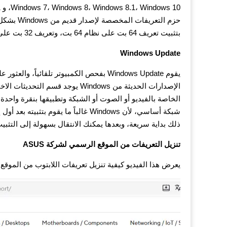
حزم التعر
بتثبيت تعريف 64 بت على نظام 64 بت، وتعريف 32 بت على نظام 32 بت.
Windows Update
يقوم Windows Update بفحص الكمبيوتر تلقائي
شبكة أساسي، لأن Windows غالباً ما يقو
ذلك بداية سريعة، وبعدها يمكنك الانتقال بسهولة إلى التثبيت ا
تنزيل التعريفات من الموقع الرسمي لشركة ASUS
يعرض هذا الفيديو كيفية تنزيل تعريفات اللابتوب من الموقع ال