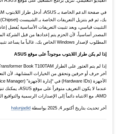
الفيديو التعليمي: تنزيل برامج التشغيل على موقع ASUS الرسمي.
التثبيت قياسي، وبعد تثبيت التعريفات الأساسية يُفضل إعا
المصدر أساسياً، لأن الحزم يتم إعدادها من قبل الشركة الم
المطلوب لإصدار Windows الخاص بك، غالباً ما يساعد تثبيت حزمة لإصدار Windows قريب، شرط أن تكون البنية متطابقة.
إذا لم يكن طراز اللابتوب موجوداً على موقع ASUS
آخر حرف أو حرفين وتحقق من الخيارات المشابهة، لأن التع
AMD، مع الانتباه دائماً إلى الإصدارات الرسمية والتواقيع الرقمية.
آخر تحديث بتاريخ أكتوبر 4, 2025 بواسطة
halunjadid