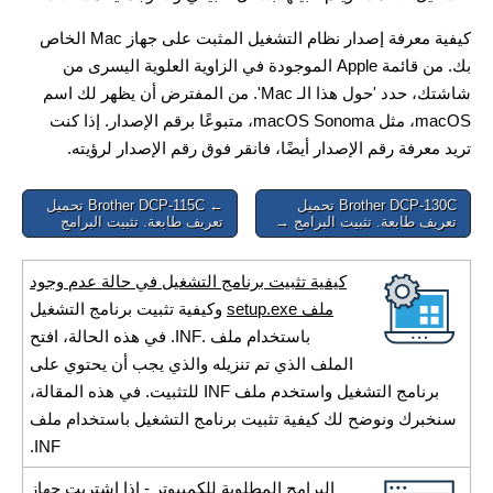
كيفية معرفة إصدار نظام التشغيل المثبت على جهاز Mac الخاص
بك. من قائمة Apple الموجودة في الزاوية العلوية اليسرى من
شاشتك، حدد 'حول هذا الـ Mac'. من المفترض أن يظهر لك اسم
macOS، مثل macOS Sonoma، متبوعًا برقم الإصدار. إذا كنت
تريد معرفة رقم الإصدار أيضًا، فانقر فوق رقم الإصدار لرؤيته.
Post
Brother DCP-130C تحميل
← Brother DCP-115C تحميل
تعريف طابعة. تثبيت البرامج →
تعريف طابعة. تثبيت البرامج
navigation
كيفية تثبيت برنامج التشغيل في حالة عدم وجود
ملف setup.exe
وكيفية تثبيت برنامج التشغيل
باستخدام ملف .INF. في هذه الحالة، افتح
الملف الذي تم تنزيله والذي يجب أن يحتوي على
برنامج التشغيل واستخدم ملف INF للتثبيت. في هذه المقالة،
سنخبرك ونوضح لك كيفية تثبيت برنامج التشغيل باستخدام ملف
INF.
البرامج المطلوبة للكمبيوتر
- إذا اشتريت جهاز