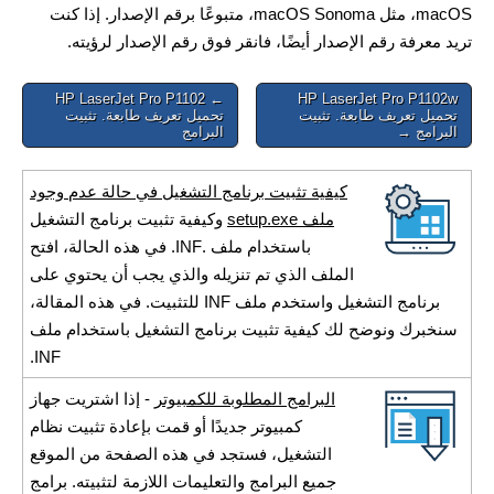
macOS، مثل macOS Sonoma، متبوعًا برقم الإصدار. إذا كنت
تريد معرفة رقم الإصدار أيضًا، فانقر فوق رقم الإصدار لرؤيته.
Post
← HP LaserJet Pro P1102
HP LaserJet Pro P1102w
تحميل تعريف طابعة. تثبيت
تحميل تعريف طابعة. تثبيت
navigation
البرامج →
البرامج
كيفية تثبيت برنامج التشغيل في حالة عدم وجود
ملف setup.exe
وكيفية تثبيت برنامج التشغيل
باستخدام ملف .INF. في هذه الحالة، افتح
الملف الذي تم تنزيله والذي يجب أن يحتوي على
برنامج التشغيل واستخدم ملف INF للتثبيت. في هذه المقالة،
سنخبرك ونوضح لك كيفية تثبيت برنامج التشغيل باستخدام ملف
INF.
البرامج المطلوبة للكمبيوتر
- إذا اشتريت جهاز
كمبيوتر جديدًا أو قمت بإعادة تثبيت نظام
التشغيل، فستجد في هذه الصفحة من الموقع
جميع البرامج والتعليمات اللازمة لتثبيته. برامج