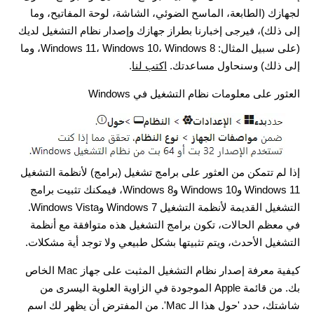
لجهازك (الطابعة، الماسح الضوئي، الشاشة، لوحة المفاتيح، وما
إلى ذلك)، فيرجى إخبارنا بطراز جهازك وإصدار نظام التشغيل لديك
(على سبيل المثال: Windows 11، Windows 10، Windows 8، وما
إلى ذلك) وسنحاول مساعدتك.
اكتب لنا
.
العثور على معلومات نظام التشغيل في Windows
إذا لم تتمكن من العثور على برامج تشغيل (برامج) لأنظمة التشغيل
Windows 11 وWindows 10 وWindows 8، فيمكنك تثبيت برامج
التشغيل القديمة لأنظمة التشغيل Windows 7 وWindows Vista.
في معظم الحالات، تكون برامج التشغيل هذه متوافقة مع أنظمة
التشغيل الأحدث، ويتم تثبيتها بشكل طبيعي ولا توجد أية مشكلات.
كيفية معرفة إصدار نظام التشغيل المثبت على جهاز Mac الخاص
بك. من قائمة Apple الموجودة في الزاوية العلوية اليسرى من
شاشتك، حدد 'حول هذا الـ Mac'. من المفترض أن يظهر لك اسم