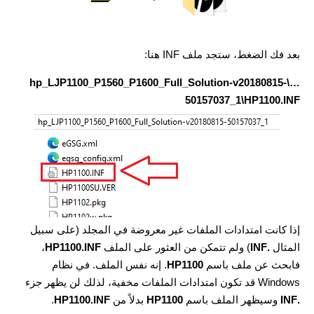
بعد فك الضغط، ستجد ملف INF هنا:
…\hp_LJP1100_P1560_P1600_Full_Solution-v20180815-
50157037_1\HP1100.INF
إذا كانت امتدادات الملفات غير معروضة في المجلد (على سبيل
المثال
.INF
) ولم تتمكن من العثور على الملف
HP1100.INF
،
فابحث عن ملف باسم
HP1100
. إنه نفس الملف. في نظام
Windows قد تكون امتدادات الملفات مخفية، لذلك لن يظهر جزء
.INF
وسيظهر الملف باسم
HP1100
بدلاً من
HP1100.INF
.