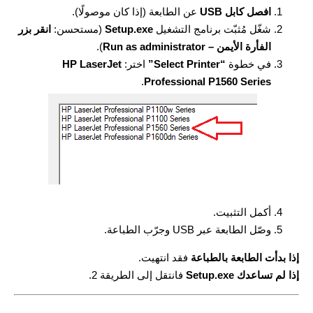
افصل كابل USB
عن الطابعة (إذا كان موصولًا).
شغّل مُثبّت برنامج التشغيل
Setup.exe
(مستحسن:
انقر بزر
الفأرة الأيمن – Run as administrator
).
في خطوة
“Select Printer”
اختر:
HP LaserJet
.
Professional P1560 Series
أكمل التثبيت.
وصّل الطابعة عبر USB وجرّب الطباعة.
إذا بدأت الطابعة بالطباعة
فقد انتهيت.
إذا لم تساعدك Setup.exe
فانتقل إلى الطريقة 2.