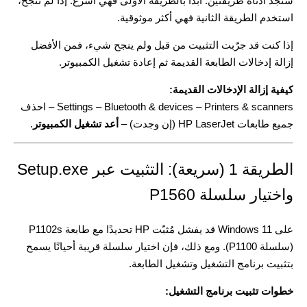
ستجد أدناه طريقتين. ابدأ بالطريقة الأولى فهي أسرع. إذا لم تنجح،
استخدم الطريقة الثانية فهي أكثر موثوقية.
إذا كنت قد جرّبت التثبيت من قبل ولم ينجح شيء، فمن الأفضل
إزالة إدخالات الطابعة القديمة ثم إعادة تشغيل الكمبيوتر.
كيفية إزالة الإدخالات القديمة:
Settings – Bluetooth & devices – Printers & scanners – احذف
جميع طابعات HP LaserJet (إن وجدت) –
أعد تشغيل الكمبيوتر
.
الطريقة 1 (سريعة): التثبيت عبر Setup.exe
واختيار سلسلة P1560
على Windows 11 قد يفشل مُثبّت HP تحديدًا مع طابعة P1102s
(سلسلة P1100). ومع ذلك، فإن اختيار سلسلة قريبة أحيانًا يسمح
بتثبيت برنامج التشغيل وتشغيل الطابعة.
خطوات تثبيت برنامج التشغيل: