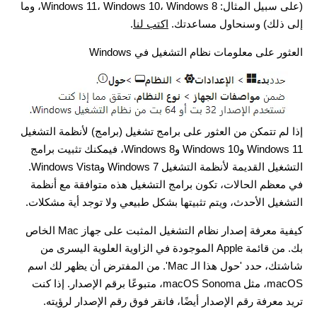
(على سبيل المثال: Windows 11، Windows 10، Windows 8، وما
إلى ذلك) وسنحاول مساعدتك.
اكتب لنا
.
العثور على معلومات نظام التشغيل في Windows
إذا لم تتمكن من العثور على برامج تشغيل (برامج) لأنظمة التشغيل
Windows 11 وWindows 10 وWindows 8، فيمكنك تثبيت برامج
التشغيل القديمة لأنظمة التشغيل Windows 7 وWindows Vista.
في معظم الحالات، تكون برامج التشغيل هذه متوافقة مع أنظمة
التشغيل الأحدث، ويتم تثبيتها بشكل طبيعي ولا توجد أية مشكلات.
كيفية معرفة إصدار نظام التشغيل المثبت على جهاز Mac الخاص
بك. من قائمة Apple الموجودة في الزاوية العلوية اليسرى من
شاشتك، حدد 'حول هذا الـ Mac'. من المفترض أن يظهر لك اسم
macOS، مثل macOS Sonoma، متبوعًا برقم الإصدار. إذا كنت
تريد معرفة رقم الإصدار أيضًا، فانقر فوق رقم الإصدار لرؤيته.