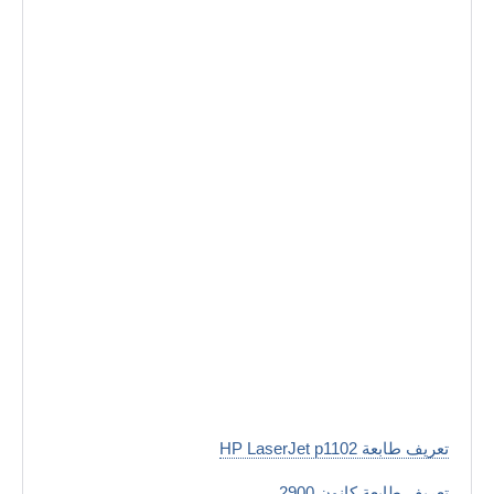
تعريف طابعة HP LaserJet p1102
تعريف طابعة كانون 2900