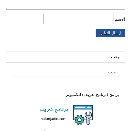
الاسم
بحث
البحث
عن:
برامج (برنامج تعريف) للكمبيوتر