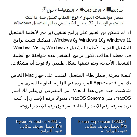
إذا لم تتمكن من العثور على برامج تشغيل (برامج) لأنظمة التشغيل
Windows 11 وWindows 10 وWindows 8، فيمكنك تثبيت برامج
التشغيل القديمة لأنظمة التشغيل Windows 7 وWindows Vista.
في معظم الحالات، تكون برامج التشغيل هذه متوافقة مع أنظمة
التشغيل الأحدث، ويتم تثبيتها بشكل طبيعي ولا توجد أية مشكلات.
كيفية معرفة إصدار نظام التشغيل المثبت على جهاز Mac الخاص
بك. من قائمة Apple الموجودة في الزاوية العلوية اليسرى من
شاشتك، حدد 'حول هذا الـ Mac'. من المفترض أن يظهر لك اسم
macOS، مثل macOS Sonoma، متبوعًا برقم الإصدار. إذا كنت
تريد معرفة رقم الإصدار أيضًا، فانقر فوق رقم الإصدار لرؤيته.
Post
← Epson Perfection V850
Epson Expression 12000XL
Pro تحميل تعريف سكانر.
Pro تحميل تعريف سكانر.
navigation
تثبيت البرامج →
تثبيت البرامج