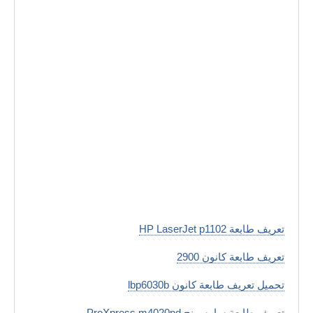
تعريف طابعة HP LaserJet p1102
تعريف طابعة كانون 2900
تحميل تعريف طابعة كانون lbp6030b
تعريف طابعة سامسونج ProXpress m4020nd