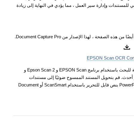
لمستندات وإدارة سير العمل ، مما يؤدي في النهاية إلى زيادة
EPSON Scan OCR Comp
يضيف هذا المكون الوظائف التالية: إنشاء ملفات PDF قابلة للبحث باستخدام برنامج EPSON Scan و Epson Scan 2 و
Scan و Document Capture Pro الإصدار 1.02.00 أو أحدث. قم بتحويل المستند الممسوح ضوئيًا إلى مستندات
Microsoft Word (DOCX) و Excel (XLSX) و PowerPoint (PPTX) بنص قابل للتحرير باستخدام ScanSmart أو Document