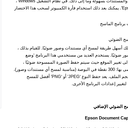
‘Epson Scan’ عبارة عن برنامج لمسح الصور الفوتوغرافية والمستندات بسهولة وما إلى ذلك. في نظام التشغيل Windows ،
انقر فوق الزر ‘ابدأ’ للعثور على الاختصار لبرنامج ‘Epson Scan’. يمكنك بعد ذلك استخدام فأرة الكمبيوتر لسحب هذا الاختصار
 لك أسهل طريقة لمسح أي مستندات وصور ضوئيًا. للقيام بذلك ،
أي مستندات وصور ضوئيًا. يستخدم العديد من مستخدمي هذا البرنامج ‘وضع
إلى تغيير الموقع حيث سيتم حفظ الصورة الممسوحة ضوئيًا ،
فاستخدم ‘Folder’ لهذا الغرض. جودة المسح الضوئي الموصى بها: 300 نقطة في البوصة (مناسبة لمسح أي مستندات وصور).
كلما زادت الجودة ، كلما استغرق الفحص وقتًا أطول وزاد حجم الملف. يعد حفظ النوع ‘JPEG’ أو ‘PNG’ أفضل للمسح
غيير إعدادات البرنامج الأخرى.
سح الضوئي الإضافي
Epson Document Capt