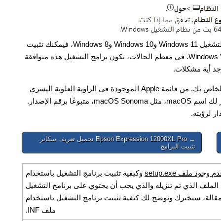
إذا لم تتمكن من العثور على برامج تشغيل (برامج) لأنظمة التشغيل Windows 11 وWindows 10 وWindows 8، فيمكنك تثبيت
برامج التشغيل القديمة لأنظمة التشغيل Windows 7 وWindows Vista. في معظم الحالات، تكون برامج التشغيل هذه متوافقة
جد أية مشكلات.
كيفية معرفة إصدار نظام التشغيل المثبت على جهاز Mac الخاص بك. من قائمة Apple الموجودة في الزاوية العلوية اليسرى
من شاشتك، حدد 'حول هذا الـ Mac'. من المفترض أن يظهر لك اسم macOS، مثل macOS Sonoma، متبوعًا برقم الإصدار.
ر لرؤيته.
← Epson Expression 12000XL Pro تحميل تعريف سكانر.
تثبيت البرامج
د ملف setup.exe
وكيفية تثبيت برنامج التشغيل باستخدام
ة، افتح الملف الذي تم تنزيله والذي يجب أن يحتوي على برنامج التشغيل
ت. في هذه المقالة، سنخبرك ونوضح لك كيفية تثبيت برنامج التشغيل باستخدام
ملف INF.