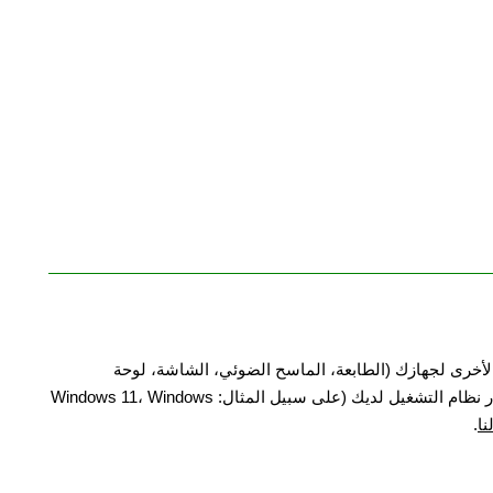
الأخرى لجهازك (الطابعة، الماسح الضوئي، الشاشة، لوحة
المفاتيح، وما إلى ذلك)، فيرجى إخبارنا بطراز جهازك وإصدار نظام التشغيل لديك (على سبيل المثال: Windows 11، Windows
نا
.