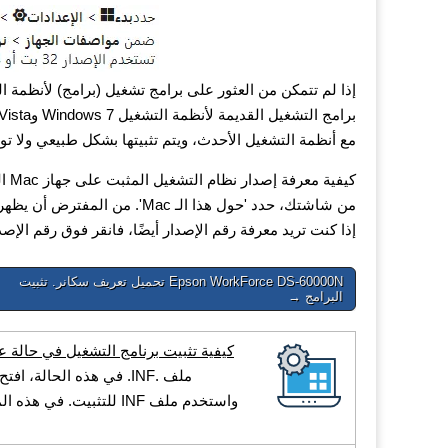
مع أنظمة التشغيل الأحدث، ويتم تثبيتها بشكل طبيعي ولا تو
إذا كنت تريد معرفة رقم الإصدار أيضًا، فانقر فوق رقم الإصدا
Post
Epson WorkForce DS-60000N تحميل تعريف سكانر. تثبيت
البرامج →
navigation
كيفية تثبيت برنامج التشغيل في حالة عدم وجو
ملف .INF. في هذه الحال
واستخدم ملف INF للتثبي