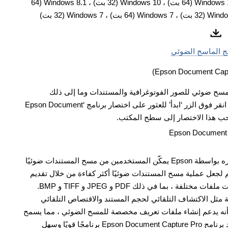
برنامج الماسح لأنظمة التشغيل: Windows 11 (64 بت) ، Windows 10 (64 بت) ، Windows 10 (32 بت) ، Windows 8.1 (64
مج الماسح الضوئي
Epson Do’ هو برنامج لإجراء مسح ضوئي للصور الفوتوغرافية والمستندات وما إلى ذلك
بسهولة. قم بتثبيت البرنامج. في نظام التشغيل Windows ، انقر فوق الزر ‘ابدأ’ للعثور على اختصار برنامج ‘Epson Document
برنامج Epson Document Capture Pro هو برنامج تم تطويره بواسطة Epson يمكّن المستخدمين من مسح المستندات ضوئيًا
 لجعل عملية مسح المستندات ضوئيًا أكثر كفاءة من خلال تقديم
العديد من الميزات والوظائف القوية. يدعم البرنامج تنسيقات ملفات مختلفة ، بما في ذلك PDF و JPEG و TIFF و BMP.
Epson Document Cap ميزات متقدمة مثل الاكتشاف التلقائي لحجم المستند والاقتصاص التلقائي
 أنه يدعم إنشاء ملفات تعريف مخصصة للمسح الضوئي ، مما يسمح
لك بتهيئة البرنامج وفقًا لاحتياجاتك الخاصة. بشكل عام ، يعد برنامج Epson Document Capture Pro برنامجًا قويًا وسهل