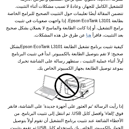
للتشغيل الكامل للجهاز، وعادةً لا تسبب مشكلات أثناء التثبيت.
تتضمن المقالة أيضًا تعليمات حول التثبيت الصحيح للبرامج الخاصة
بطابعة Epson EcoTank L3101. إذا واجهت صعوبات في تثبيت
برامج التشغيل، أو إذا كانت الطابعة والماسح لا يعملان بشكل صحيح
بعد التثبيت، فاقرأ
هنا
عن طرق حل هذه المشكلات.
كيفية تثبيت برنامج تشغيل الطابعة Epson EcoTank L3101بشكل
صحيح: لا تقم بتوصيل الطابعة بالكمبيوتر. ابدأ في تثبيت البرنامج
أولاً. أثناء عملية التثبيت ، ستظهر رسالة على الشاشة تخبرك
بموعد توصيل الطابعة بجهاز الكمبيوتر الخاص بك.
إذا رأيت الرسالة ‘تم العثور على أجهزة جديدة’ على الشاشة، فانقر
فوق ‘إلغاء’ وافصل كابل USB. ثم انتقل إلى تثبيت البرنامج. من
الأخطاء الشائعة عند تثبيت برنامج التشغيل أن تقوم أولاً بتوصيل
الجهاز بالكمبيوتر الخاص بك باستخدام كابل USB ثم تقوم بتثبيت