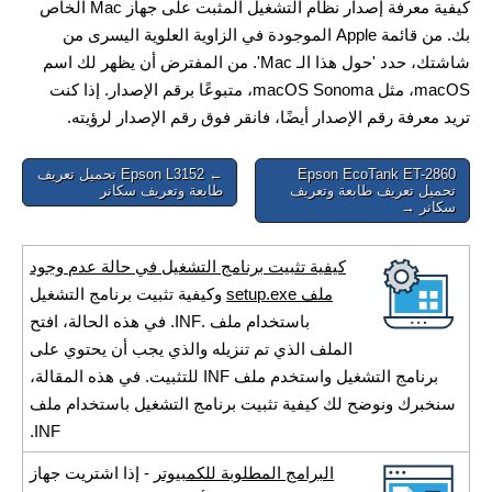
كيفية معرفة إصدار نظام التشغيل المثبت على جهاز Mac الخاص
بك. من قائمة Apple الموجودة في الزاوية العلوية اليسرى من
شاشتك، حدد 'حول هذا الـ Mac'. من المفترض أن يظهر لك اسم
macOS، مثل macOS Sonoma، متبوعًا برقم الإصدار. إذا كنت
تريد معرفة رقم الإصدار أيضًا، فانقر فوق رقم الإصدار لرؤيته.
Post
Epson EcoTank ET-2860
← Epson L3152 تحميل تعريف
تحميل تعريف طابعة وتعريف
طابعة وتعريف سكانر
navigation
سكانر →
كيفية تثبيت برنامج التشغيل في حالة عدم وجود
ملف setup.exe
وكيفية تثبيت برنامج التشغيل
باستخدام ملف .INF. في هذه الحالة، افتح
الملف الذي تم تنزيله والذي يجب أن يحتوي على
برنامج التشغيل واستخدم ملف INF للتثبيت. في هذه المقالة،
سنخبرك ونوضح لك كيفية تثبيت برنامج التشغيل باستخدام ملف
INF.
البرامج المطلوبة للكمبيوتر
- إذا اشتريت جهاز