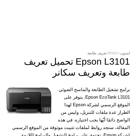
ابسون EPSON تعريف طابعة
Epson L3101 تحميل تعريف
طابعة وتعريف سكانر
برامج تشغيل الطابعة والماسح الضوئي
Epson EcoTank L3101. يتوفر على
الموقع الرسمي لشركة Epson لهذا
الطراز عدة ملفات للتنزيل، وليس من
الواضح دائمًا أيّها يجب اختياره. في هذه
المقالة، ستجد روابط لملفات تثبيت موثوقة من الموقع الرسمي
لشركة Epson، تحتوي على برامج التشغيل والبرامج اللازمة