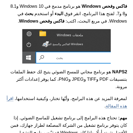
فاكس وفحص Windows
هو برنامج مدمج في Windows 10 و8.1
و8 و7. لفتح هذا البرنامج، انقر فوق
البدء
أو استخدم
بحث
في
Windows. في مربع البحث، اكتب:
فاكس وفحص Windows
.
NAPS2
هو برنامج مجاني للمسح الضوئي يتيح لك حفظ الملفات
بتنسيقات PDF وTIFF وJPEG وPNG، كما يوفر إعدادات أكثر
مرونة.
لمعرفة المزيد عن هذه البرامج، وأيّها تختار، وكيفية استخدامها،
اقرأ
هذه المقالة
.
مهم:
تحتاج هذه البرامج إلى برنامج تشغيل للماسح الضوئي. إذا
كان يتوفر برنامج تشغيل من الشركة المصنّعة لطراز جهازك، فمن
الأفضل تثبيته أولًا. وإذا كان Windows قد ثبّت برنامج التشغيل