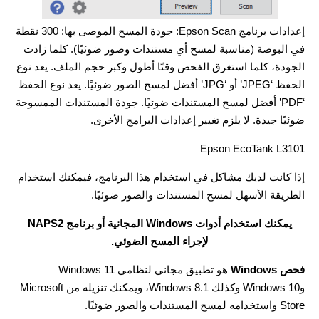
إعدادات برنامج Epson Scan: جودة المسح الموصى بها: 300 نقطة
في البوصة (مناسبة لمسح أي مستندات وصور ضوئيًا). كلما زادت
الجودة، كلما استغرق الفحص وقتًا أطول وكبر حجم الملف. يعد نوع
الحفظ ‘JPEG’ أو ‘JPG’ أفضل لمسح الصور ضوئيًا. يعد نوع الحفظ
‘PDF’ أفضل لمسح المستندات ضوئيًا. جودة المستندات الممسوحة
ضوئيًا جيدة. لا يلزم تغيير إعدادات البرامج الأخرى.
Epson EcoTank L3101
إذا كانت لديك مشاكل في استخدام هذا البرنامج، فيمكنك استخدام
الطريقة الأسهل لمسح المستندات والصور ضوئيًا.
يمكنك استخدام أدوات Windows المجانية أو برنامج NAPS2
لإجراء المسح الضوئي.
فحص Windows
هو تطبيق مجاني لنظامي Windows 11
وWindows 10 وكذلك Windows 8.1، ويمكنك تنزيله من Microsoft
Store واستخدامه لمسح المستندات والصور ضوئيًا.