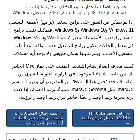
إذا لم تتمكن من العثور على برامج تشغيل (برامج) لأنظمة التشغيل
Windows 11 وWindows 10 وWindows 8، فيمكنك تثبيت برامج
التشغيل القديمة لأنظمة التشغيل Windows 7 وWindows Vista.
في معظم الحالات، تكون برامج التشغيل هذه متوافقة مع أنظمة
التشغيل الأحدث، ويتم تثبيتها بشكل طبيعي ولا توجد أية مشكلات.
كيفية معرفة إصدار نظام التشغيل المثبت على جهاز Mac الخاص
بك. من قائمة Apple الموجودة في الزاوية العلوية اليسرى من
شاشتك، حدد 'حول هذا الـ Mac'. من المفترض أن يظهر لك اسم
macOS، مثل macOS Sonoma، متبوعًا برقم الإصدار. إذا كنت
تريد معرفة رقم الإصدار أيضًا، فانقر فوق رقم الإصدار لرؤيته.
Post
HP Color LaserJet Pro
← كيفية إصلاح المشكلات التي
3201dw تحميل تعريف طابعة
تتسبب في عدم عمل الطابعة
navigation
→
أو الماسح الضوئي لديك
كيفية تثبيت برنامج التشغيل في حالة عدم وجود