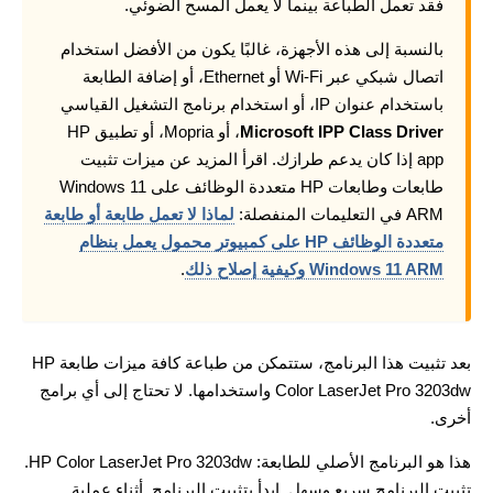
فقد تعمل الطباعة بينما لا يعمل المسح الضوئي.
بالنسبة إلى هذه الأجهزة، غالبًا يكون من الأفضل استخدام
اتصال شبكي عبر Wi-Fi أو Ethernet، أو إضافة الطابعة
باستخدام عنوان IP، أو استخدام برنامج التشغيل القياسي
Microsoft IPP Class Driver
، أو Mopria، أو تطبيق HP
app إذا كان يدعم طرازك. اقرأ المزيد عن ميزات تثبيت
طابعات وطابعات HP متعددة الوظائف على Windows 11
ARM في التعليمات المنفصلة:
لماذا لا تعمل طابعة أو طابعة
متعددة الوظائف HP على كمبيوتر محمول يعمل بنظام
Windows 11 ARM وكيفية إصلاح ذلك
.
بعد تثبيت هذا البرنامج، ستتمكن من طباعة كافة ميزات طابعة HP
Color LaserJet Pro 3203dw واستخدامها. لا تحتاج إلى أي برامج
أخرى.
هذا هو البرنامج الأصلي للطابعة: HP Color LaserJet Pro 3203dw.
تثبيت البرنامج سريع وسهل. ابدأ بتثبيت البرنامج. أثناء عملية