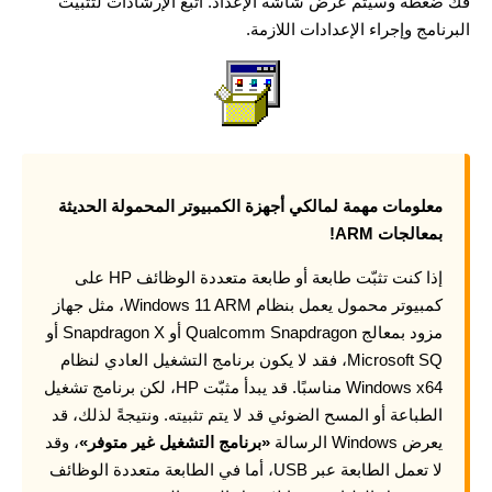
فك ضغطه وسيتم عرض شاشة الإعداد. اتبع الإرشادات لتثبيت
البرنامج وإجراء الإعدادات اللازمة.
معلومات مهمة لمالكي أجهزة الكمبيوتر المحمولة الحديثة
بمعالجات ARM!
إذا كنت تثبّت طابعة أو طابعة متعددة الوظائف HP على
كمبيوتر محمول يعمل بنظام Windows 11 ARM، مثل جهاز
مزود بمعالج Qualcomm Snapdragon أو Snapdragon X أو
Microsoft SQ، فقد لا يكون برنامج التشغيل العادي لنظام
Windows x64 مناسبًا. قد يبدأ مثبّت HP، لكن برنامج تشغيل
الطباعة أو المسح الضوئي قد لا يتم تثبيته. ونتيجةً لذلك، قد
يعرض Windows الرسالة
«برنامج التشغيل غير متوفر»
، وقد
لا تعمل الطابعة عبر USB، أما في الطابعة متعددة الوظائف