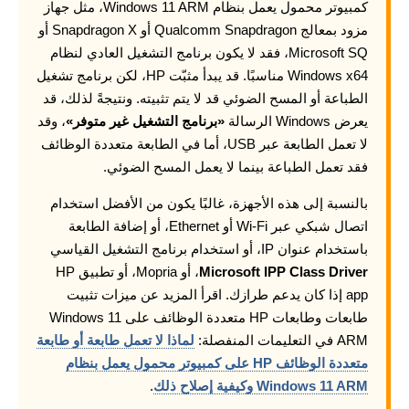
كمبيوتر محمول يعمل بنظام Windows 11 ARM، مثل جهاز
مزود بمعالج Qualcomm Snapdragon أو Snapdragon X أو
Microsoft SQ، فقد لا يكون برنامج التشغيل العادي لنظام
Windows x64 مناسبًا. قد يبدأ مثبّت HP، لكن برنامج تشغيل
الطباعة أو المسح الضوئي قد لا يتم تثبيته. ونتيجةً لذلك، قد
يعرض Windows الرسالة
«برنامج التشغيل غير متوفر»
، وقد
لا تعمل الطابعة عبر USB، أما في الطابعة متعددة الوظائف
فقد تعمل الطباعة بينما لا يعمل المسح الضوئي.
بالنسبة إلى هذه الأجهزة، غالبًا يكون من الأفضل استخدام
اتصال شبكي عبر Wi-Fi أو Ethernet، أو إضافة الطابعة
باستخدام عنوان IP، أو استخدام برنامج التشغيل القياسي
Microsoft IPP Class Driver
، أو Mopria، أو تطبيق HP
app إذا كان يدعم طرازك. اقرأ المزيد عن ميزات تثبيت
طابعات وطابعات HP متعددة الوظائف على Windows 11
ARM في التعليمات المنفصلة:
لماذا لا تعمل طابعة أو طابعة
متعددة الوظائف HP على كمبيوتر محمول يعمل بنظام
Windows 11 ARM وكيفية إصلاح ذلك
.