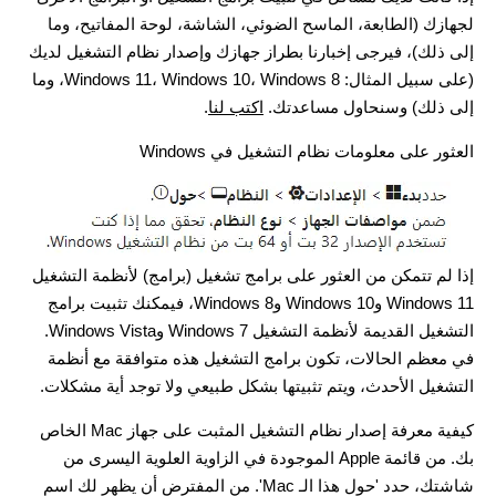
لجهازك (الطابعة، الماسح الضوئي، الشاشة، لوحة المفاتيح، وما
إلى ذلك)، فيرجى إخبارنا بطراز جهازك وإصدار نظام التشغيل لديك
(على سبيل المثال: Windows 11، Windows 10، Windows 8، وما
إلى ذلك) وسنحاول مساعدتك.
اكتب لنا
.
العثور على معلومات نظام التشغيل في Windows
إذا لم تتمكن من العثور على برامج تشغيل (برامج) لأنظمة التشغيل
Windows 11 وWindows 10 وWindows 8، فيمكنك تثبيت برامج
التشغيل القديمة لأنظمة التشغيل Windows 7 وWindows Vista.
في معظم الحالات، تكون برامج التشغيل هذه متوافقة مع أنظمة
التشغيل الأحدث، ويتم تثبيتها بشكل طبيعي ولا توجد أية مشكلات.
كيفية معرفة إصدار نظام التشغيل المثبت على جهاز Mac الخاص
بك. من قائمة Apple الموجودة في الزاوية العلوية اليسرى من
شاشتك، حدد 'حول هذا الـ Mac'. من المفترض أن يظهر لك اسم