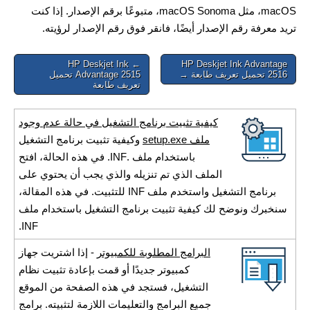
macOS، مثل macOS Sonoma، متبوعًا برقم الإصدار. إذا كنت
تريد معرفة رقم الإصدار أيضًا، فانقر فوق رقم الإصدار لرؤيته.
Post
← HP Deskjet Ink
HP Deskjet Ink Advantage
2516 تحميل تعريف طابعة →
Advantage 2515 تحميل
navigation
تعريف طابعة
كيفية تثبيت برنامج التشغيل في حالة عدم وجود
ملف setup.exe
وكيفية تثبيت برنامج التشغيل
باستخدام ملف .INF. في هذه الحالة، افتح
الملف الذي تم تنزيله والذي يجب أن يحتوي على
برنامج التشغيل واستخدم ملف INF للتثبيت. في هذه المقالة،
سنخبرك ونوضح لك كيفية تثبيت برنامج التشغيل باستخدام ملف
INF.
البرامج المطلوبة للكمبيوتر
- إذا اشتريت جهاز
كمبيوتر جديدًا أو قمت بإعادة تثبيت نظام
التشغيل، فستجد في هذه الصفحة من الموقع
جميع البرامج والتعليمات اللازمة لتثبيته. برامج