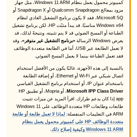
كمبيوتر محمول يعمل بنظام Windows 11 ARM، مثل جهاز
مزود بمعالج Qualcomm Snapdragon أو Snapdragon X أو
Microsoft SQ، فقد لا يكون برنامج التشغيل العادي لنظام
Windows x64 مناسبًا. قد يبدأ مثبّت HP، لكن برنامج تشغيل
الطباعة أو المسح الضوئي قد لا يتم تثبيته. ونتيجةً لذلك، قد
يعرض Windows الرسالة
«برنامج التشغيل غير متوفر»
، وقد
لا تعمل الطابعة عبر USB، أما في الطابعة متعددة الوظائف
فقد تعمل الطباعة بينما لا يعمل المسح الضوئي.
بالنسبة إلى هذه الأجهزة، غالبًا يكون من الأفضل استخدام
اتصال شبكي عبر Wi-Fi أو Ethernet، أو إضافة الطابعة
باستخدام عنوان IP، أو استخدام برنامج التشغيل القياسي
Microsoft IPP Class Driver
، أو Mopria، أو تطبيق HP
app إذا كان يدعم طرازك. اقرأ المزيد عن ميزات تثبيت
طابعات وطابعات HP متعددة الوظائف على Windows 11
ARM في التعليمات المنفصلة:
لماذا لا تعمل طابعة أو طابعة
متعددة الوظائف HP على كمبيوتر محمول يعمل بنظام
Windows 11 ARM وكيفية إصلاح ذلك
.