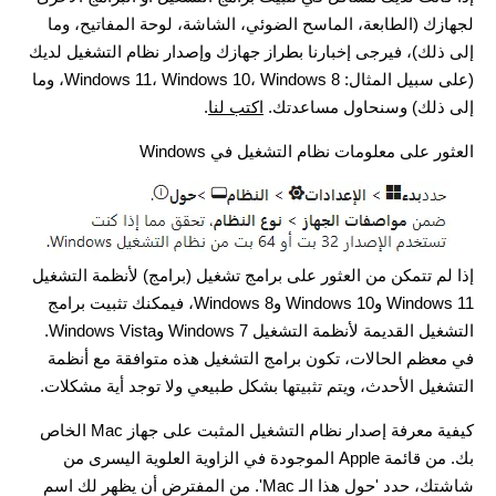
لجهازك (الطابعة، الماسح الضوئي، الشاشة، لوحة المفاتيح، وما
إلى ذلك)، فيرجى إخبارنا بطراز جهازك وإصدار نظام التشغيل لديك
(على سبيل المثال: Windows 11، Windows 10، Windows 8، وما
إلى ذلك) وسنحاول مساعدتك.
اكتب لنا
.
العثور على معلومات نظام التشغيل في Windows
إذا لم تتمكن من العثور على برامج تشغيل (برامج) لأنظمة التشغيل
Windows 11 وWindows 10 وWindows 8، فيمكنك تثبيت برامج
التشغيل القديمة لأنظمة التشغيل Windows 7 وWindows Vista.
في معظم الحالات، تكون برامج التشغيل هذه متوافقة مع أنظمة
التشغيل الأحدث، ويتم تثبيتها بشكل طبيعي ولا توجد أية مشكلات.
كيفية معرفة إصدار نظام التشغيل المثبت على جهاز Mac الخاص
بك. من قائمة Apple الموجودة في الزاوية العلوية اليسرى من
شاشتك، حدد 'حول هذا الـ Mac'. من المفترض أن يظهر لك اسم