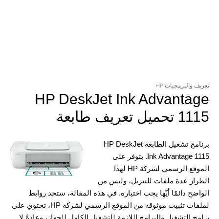
تعريف والبرمجيات HP
HP DeskJet Ink Advantage
1115 تحميل تعريف طابعة
برنامج تشغيل الطابعة HP DeskJet
Ink Advantage 1115. يتوفر على
الموقع الرسمي لشركة HP لهذا
الطراز عدة ملفات للتنزيل، وليس من
الواضح دائمًا أيّها يجب اختياره. في هذه المقالة، ستجد روابط
لملفات تثبيت موثوقة من الموقع الرسمي لشركة HP، تحتوي على
برامج التشغيل والبرامج اللازمة للتشغيل الكامل للجهاز، وعادةً لا