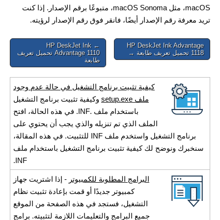
macOS، مثل macOS Sonoma، متبوعًا برقم الإصدار. إذا كنت
تريد معرفة رقم الإصدار أيضًا، فانقر فوق رقم الإصدار لرؤيته.
Post
← HP DeskJet Ink
HP DeskJet Ink Advantage
1118 تحميل تعريف طابعة →
Advantage 1110 تحميل تعريف
navigation
طابعة
كيفية تثبيت برنامج التشغيل في حالة عدم وجود
ملف setup.exe
وكيفية تثبيت برنامج التشغيل
باستخدام ملف .INF. في هذه الحالة، افتح
الملف الذي تم تنزيله والذي يجب أن يحتوي على
برنامج التشغيل واستخدم ملف INF للتثبيت. في هذه المقالة،
سنخبرك ونوضح لك كيفية تثبيت برنامج التشغيل باستخدام ملف
INF.
البرامج المطلوبة للكمبيوتر
- إذا اشتريت جهاز
كمبيوتر جديدًا أو قمت بإعادة تثبيت نظام
التشغيل، فستجد في هذه الصفحة من الموقع
جميع البرامج والتعليمات اللازمة لتثبيته. برامج