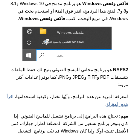
فاكس وفحص Windows
هو برنامج مدمج في Windows 10 و8.1
و8 و7. لفتح هذا البرنامج، انقر فوق
البدء
أو استخدم
بحث
في
Windows. في مربع البحث، اكتب:
فاكس وفحص Windows
.
NAPS2
هو برنامج مجاني للمسح الضوئي يتيح لك حفظ الملفات
بتنسيقات PDF وTIFF وJPEG وPNG، كما يوفر إعدادات أكثر
مرونة.
لمعرفة المزيد عن هذه البرامج، وأيّها تختار، وكيفية استخدامها،
اقرأ
هذه المقالة
.
مهم:
تحتاج هذه البرامج إلى برنامج تشغيل للماسح الضوئي. إذا
كان يتوفر برنامج تشغيل من الشركة المصنّعة لطراز جهازك، فمن
الأفضل تثبيته أولًا. وإذا كان Windows قد ثبّت برنامج التشغيل