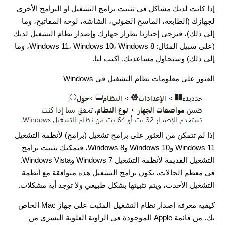
إذا كانت لديك مشاكل في تثبيت برامج التشغيل أو البرامج الأخرى
لجهازك (الطابعة، الماسح الضوئي، الشاشة، لوحة المفاتيح، وما
إلى ذلك)، فيرجى إخبارنا بطراز جهازك وإصدار نظام التشغيل لديك
(على سبيل المثال: Windows 11، Windows 10، Windows 8، وما
إلى ذلك) وسنحاول مساعدتك.
اكتب لنا
.
العثور على معلومات نظام التشغيل في Windows
إذا لم تتمكن من العثور على برامج تشغيل (برامج) لأنظمة التشغيل
Windows 11 وWindows 10 وWindows 8، فيمكنك تثبيت برامج
التشغيل القديمة لأنظمة التشغيل Windows 7 وWindows Vista.
في معظم الحالات، تكون برامج التشغيل هذه متوافقة مع أنظمة
التشغيل الأحدث، ويتم تثبيتها بشكل طبيعي ولا توجد أية مشكلات.
كيفية معرفة إصدار نظام التشغيل المثبت على جهاز Mac الخاص
بك. من قائمة Apple الموجودة في الزاوية العلوية اليسرى من