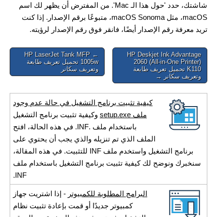
شاشتك، حدد 'حول هذا الـ Mac'. من المفترض أن يظهر لك اسم
macOS، مثل macOS Sonoma، متبوعًا برقم الإصدار. إذا كنت
تريد معرفة رقم الإصدار أيضًا، فانقر فوق رقم الإصدار لرؤيته.
Post
← HP LaserJet Tank MFP
HP Deskjet Ink Advantage
2060 (All-in-One Printer)
1005w تحميل تعريف طابعة
navigation
K110 تحميل تعريف طابعة
وتعريف سكانر
وتعريف سكانر →
كيفية تثبيت برنامج التشغيل في حالة عدم وجود
ملف setup.exe
وكيفية تثبيت برنامج التشغيل
باستخدام ملف .INF. في هذه الحالة، افتح
الملف الذي تم تنزيله والذي يجب أن يحتوي على
برنامج التشغيل واستخدم ملف INF للتثبيت. في هذه المقالة،
سنخبرك ونوضح لك كيفية تثبيت برنامج التشغيل باستخدام ملف
INF.
البرامج المطلوبة للكمبيوتر
- إذا اشتريت جهاز
كمبيوتر جديدًا أو قمت بإعادة تثبيت نظام