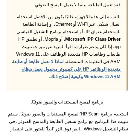
فقد تعمل الطباعة بينما لا يعمل المسح الضوئي.
بالنسبة إلى هذه الأجهزة، غالبًا يكون من الأفضل استخدام
اتصال شبكي عبر Wi-Fi أو Ethernet، أو إضافة الطابعة
باستخدام عنوان IP، أو استخدام برنامج التشغيل القياسي
Microsoft IPP Class Driver
، أو Mopria، أو تطبيق HP
app إذا كان يدعم طرازك. اقرأ المزيد عن ميزات تثبيت
طابعات وطابعات HP متعددة الوظائف على Windows 11
ARM في التعليمات المنفصلة:
لماذا لا تعمل طابعة أو طابعة
متعددة الوظائف HP على كمبيوتر محمول يعمل بنظام
Windows 11 ARM وكيفية إصلاح ذلك
.
برنامج لمسح المستندات والصور ضوئيًا.
استخدم برنامج ‘HP Scan’ لمسح المستندات والصور ضوئيًا. سيتم
تثبيت هذا البرنامج مع برامج تشغيل الطابعة والماسح الضوئي. في
نظام التشغيل Windows ، انقر فوق الزر ‘ابدأ’ للعثور على اختصار