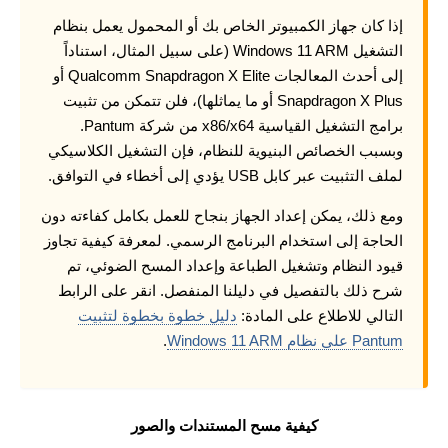
إذا كان جهاز الكمبيوتر الخاص بك أو المحمول يعمل بنظام
التشغيل Windows 11 ARM (على سبيل المثال، استناداً
إلى أحدث المعالجات Qualcomm Snapdragon X Elite أو
Snapdragon X Plus أو ما يماثلها)، فلن تتمكن من تثبيت
برامج التشغيل القياسية x86/x64 من شركة Pantum.
وبسبب الخصائص البنيوية للنظام، فإن التشغيل الكلاسيكي
لملف التثبيت عبر كابل USB يؤدي إلى أخطاء في التوافق.
ومع ذلك، يمكن إعداد الجهاز بنجاح للعمل بكامل كفاءته دون
الحاجة إلى استخدام البرنامج الرسمي. لمعرفة كيفية تجاوز
قيود النظام وتشغيل الطباعة وإعداد المسح الضوئي، تم
شرح ذلك بالتفصيل في دليلنا المنفصل. انقر على الرابط
التالي للاطلاع على المادة:
دليل خطوة بخطوة لتثبيت
Pantum على نظام Windows 11 ARM
.
كيفية مسح المستندات والصور