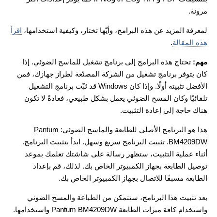
مرونة.
لمعرفة المزيد عن هذه البرامج، وأيّها تختار، وكيفية استخدامها،
اقرأ
هذه المقالة
.
مهم:
تحتاج هذه البرامج إلى برنامج تشغيل للماسح الضوئي. إذا
كان يتوفر برنامج تشغيل من الشركة المصنّعة لطراز جهازك، فمن
الأفضل تثبيته أولًا. وإذا كان Windows قد ثبّت برنامج التشغيل
تلقائيًا وكان المسح الضوئي يعمل بشكل طبيعي، فعادةً لا تكون
هناك حاجة إلى إعادة التثبيت.
هذا هو البرنامج الأصلي للطابعة والماسح الضوئي: Pantum
BM4209DW. تثبيت البرنامج سريع وسهل. ابدأ بتثبيت البرنامج.
أثناء عملية التثبيت، ستظهر رسالة على شاشتك تعلمك بموعد
توصيل الطابعة بجهاز الكمبيوتر الخاص بك. لذلك، قم بإعداد
الطابعة مسبقًا للاتصال بجهاز الكمبيوتر الخاص بك.
بعد تثبيت هذا البرنامج، ستتمكن من الطباعة والمسح الضوئي
واستخدام كافة ميزات الطابعة Pantum BM4209DW واستخدامها.