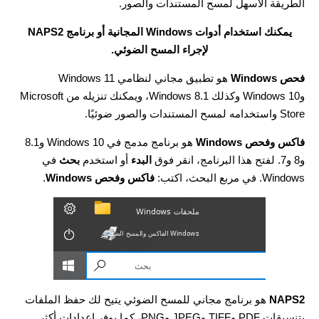
الطريقة الأسهل لمسح المستندات والصور.
يمكنك استخدام أدوات Windows المجانية أو برنامج NAPS2
لإجراء المسح الضوئي.
فحص Windows
هو تطبيق مجاني لنظامي Windows 11
وWindows 10 وكذلك Windows 8.1، ويمكنك تنزيله من Microsoft
Store واستخدامه لمسح المستندات والصور ضوئيًا.
فاكس وفحص Windows
هو برنامج مدمج في Windows 10 و8.1
و8 و7. لفتح هذا البرنامج، انقر فوق
البدء
أو استخدم
بحث
في
Windows. في مربع البحث، اكتب:
فاكس وفحص Windows
.
NAPS2
هو برنامج مجاني للمسح الضوئي يتيح لك حفظ الملفات
بتنسيقات PDF وTIFF وJPEG وPNG، كما يوفر إعدادات أكثر