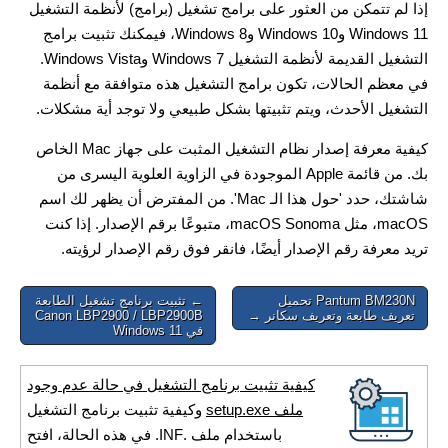
إذا لم تتمكن من العثور على برامج تشغيل (برامج) لأنظمة التشغيل
Windows 11 وWindows 10 وWindows 8، فيمكنك تثبيت برامج
التشغيل القديمة لأنظمة التشغيل Windows 7 وWindows Vista.
في معظم الحالات، تكون برامج التشغيل هذه متوافقة مع أنظمة
التشغيل الأحدث، ويتم تثبيتها بشكل طبيعي ولا توجد أية مشكلات.
كيفية معرفة إصدار نظام التشغيل المثبت على جهاز Mac الخاص
بك. من قائمة Apple الموجودة في الزاوية العلوية اليسرى من
شاشتك، حدد 'حول هذا الـ Mac'. من المفترض أن يظهر لك اسم
macOS، مثل macOS Sonoma، متبوعًا برقم الإصدار. إذا كنت
تريد معرفة رقم الإصدار أيضًا، فانقر فوق رقم الإصدار لرؤيته.
Post
Pantum BM230N تحميل
← تثبيت برنامج تشغيل الطابعة
تعريف طابعة وتعريف سكانر →
Canon LBP2900 / LBP2900B
navigation
في Windows 11
كيفية تثبيت برنامج التشغيل في حالة عدم وجود
ملف setup.exe
وكيفية تثبيت برنامج التشغيل
باستخدام ملف .INF. في هذه الحالة، افتح