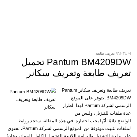
PANTUM تعريف طابعة
Pantum BM4209DW تحميل
تعريف طابعة وتعريف سكانر
تعريف طابعة وتعريف سكانر Pantum
BM4209DW. يتوفر على الموقع
الرسمي لشركة Pantum لهذا الطراز
عدة ملفات للتنزيل، وليس من
الواضح دائمًا أيّها يجب اختياره. في هذه المقالة، ستجد روابط
لملفات تثبيت موثوقة من الموقع الرسمي لشركة Pantum، تحتوي
على برامج التشغيل والبرامج اللازمة للتشغيل الكامل للجهاز، وعادةً