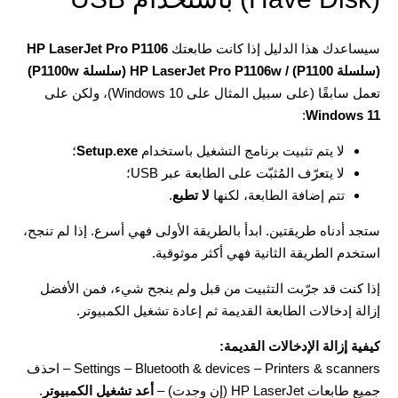
سيساعدك هذا الدليل إذا كانت طابعتك
HP LaserJet Pro P1106
(سلسلة P1100) / HP LaserJet Pro P1106w (سلسلة P1100w)
تعمل سابقًا (على سبيل المثال على Windows 10)، ولكن على
:
Windows 11
لا يتم تثبيت برنامج التشغيل باستخدام
Setup.exe
؛
لا يتعرّف المُثبّت على الطابعة عبر USB؛
تتم إضافة الطابعة، لكنها
لا تطبع
.
ستجد أدناه طريقتين. ابدأ بالطريقة الأولى فهي أسرع. إذا لم تنجح،
استخدم الطريقة الثانية فهي أكثر موثوقية.
إذا كنت قد جرّبت التثبيت من قبل ولم ينجح شيء، فمن الأفضل
إزالة إدخالات الطابعة القديمة ثم إعادة تشغيل الكمبيوتر.
كيفية إزالة الإدخالات القديمة:
Settings – Bluetooth & devices – Printers & scanners – احذف
جميع طابعات HP LaserJet (إن وجدت) –
أعد تشغيل الكمبيوتر
.