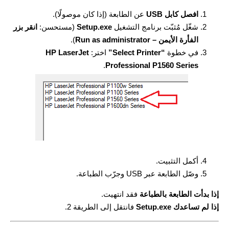
افصل كابل USB
عن الطابعة (إذا كان موصولًا).
شغّل مُثبّت برنامج التشغيل
Setup.exe
(مستحسن:
انقر بزر
الفأرة الأيمن – Run as administrator
).
في خطوة
“Select Printer”
اختر:
HP LaserJet
.
Professional P1560 Series
أكمل التثبيت.
وصّل الطابعة عبر USB وجرّب الطباعة.
إذا بدأت الطابعة بالطباعة
فقد انتهيت.
إذا لم تساعدك Setup.exe
فانتقل إلى الطريقة 2.