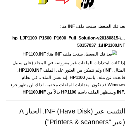
بعد فك الضغط، ستجد ملف INF هنا:
…\hp_LJP1100_P1560_P1600_Full_Solution-v20180815-
50157037_1\HP1100.INF
إذا كانت امتدادات الملفات غير معروضة في المجلد (على سبيل
المثال
.INF
) ولم تتمكن من العثور على الملف
HP1100.INF
،
فابحث عن ملف باسم
HP1100
. إنه نفس الملف. في نظام
Windows قد تكون امتدادات الملفات مخفية، لذلك لن يظهر جزء
.INF
وسيظهر الملف باسم
HP1100
بدلاً من
HP1100.INF
.
التثبيت عبر INF (Have Disk): الخيار A
(عبر “Printers & scanners”)