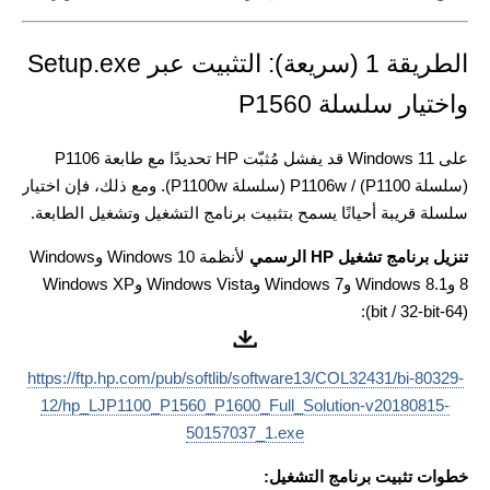
الطريقة 1 (سريعة): التثبيت عبر Setup.exe
واختيار سلسلة P1560
على Windows 11 قد يفشل مُثبّت HP تحديدًا مع طابعة P1106
(سلسلة P1100) / P1106w (سلسلة P1100w). ومع ذلك، فإن اختيار
سلسلة قريبة أحيانًا يسمح بتثبيت برنامج التشغيل وتشغيل الطابعة.
تنزيل برنامج تشغيل HP الرسمي
لأنظمة Windows 10 وWindows
8 وWindows 8.1 وWindows 7 وWindows Vista وWindows XP
(‏64-bit / 32-bit):
https://ftp.hp.com/pub/softlib/software13/COL32431/bi-80329-
12/hp_LJP1100_P1560_P1600_Full_Solution-v20180815-
50157037_1.exe
خطوات تثبيت برنامج التشغيل: