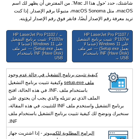
شاشتك، حدد 'حول هذا الـ Mac'. من المفترض أن يظهر لك اسم
macOS، مثل macOS Sonoma، متبوعًا برقم الإصدار. إذا كنت
تريد معرفة رقم الإصدار أيضًا، فانقر فوق رقم الإصدار لرؤيته.
Post
← HP LaserJet Pro P1102 /
HP LaserJet Pro P1107 /
P1107w: تثبيت برنامج التشغيل
P1102w: تثبيت برنامج التشغيل
navigation
على Windows 11 (عندما لا
على Windows 11 (عندما لا
يعمل Setup.exe) — عبر ملف
يعمل Setup.exe) — عبر ملف
INF (Have Disk) باستخدام
INF (Have Disk) باستخدام
USB
USB →
كيفية تثبيت برنامج التشغيل في حالة عدم وجود
ملف setup.exe
وكيفية تثبيت برنامج التشغيل
باستخدام ملف .INF. في هذه الحالة، افتح
الملف الذي تم تنزيله والذي يجب أن يحتوي على
برنامج التشغيل واستخدم ملف INF للتثبيت. في هذه المقالة،
سنخبرك ونوضح لك كيفية تثبيت برنامج التشغيل باستخدام ملف
INF.
البرامج المطلوبة للكمبيوتر
- إذا اشتريت جهاز