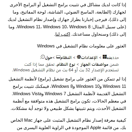
إذا كانت لديك مشاكل في تثبيت برامج التشغيل أو البرامج الأخرى
لجهازك (الطابعة، الماسح الضوئي، الشاشة، لوحة المفاتيح، وما
إلى ذلك)، فيرجى إخبارنا بطراز جهازك وإصدار نظام التشغيل لديك
(على سبيل المثال: Windows 11، Windows 10، Windows 8، وما
إلى ذلك) وسنحاول مساعدتك.
اكتب لنا
.
العثور على معلومات نظام التشغيل في Windows
إذا لم تتمكن من العثور على برامج تشغيل (برامج) لأنظمة التشغيل
Windows 11 وWindows 10 وWindows 8، فيمكنك تثبيت برامج
التشغيل القديمة لأنظمة التشغيل Windows 7 وWindows Vista.
في معظم الحالات، تكون برامج التشغيل هذه متوافقة مع أنظمة
التشغيل الأحدث، ويتم تثبيتها بشكل طبيعي ولا توجد أية مشكلات.
كيفية معرفة إصدار نظام التشغيل المثبت على جهاز Mac الخاص
بك. من قائمة Apple الموجودة في الزاوية العلوية اليسرى من