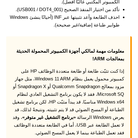
الكمبيوتر المكتبي غالبًا أفضل).
تأكد من اختيار المنفذ الصحيح (USB001 / DOT4_001).
احذف الطابعة وأعد تثبيتها عبر INF (أحيانًا ينشئ Windows
طوابير طباعة إضافية/غير صحيحة).
معلومات مهمة لمالكي أجهزة الكمبيوتر المحمولة الحديثة
بمعالجات ARM!
إذا كنت تثبّت طابعة أو طابعة متعددة الوظائف HP على
كمبيوتر محمول يعمل بنظام Windows 11 ARM، مثل جهاز
مزود بمعالج Qualcomm Snapdragon أو Snapdragon X أو
Microsoft SQ، فقد لا يكون برنامج التشغيل العادي لنظام
Windows x64 مناسبًا. قد يبدأ مثبّت HP، لكن برنامج تشغيل
الطباعة أو المسح الضوئي قد لا يتم تثبيته. ونتيجةً لذلك، قد
يعرض Windows الرسالة
«برنامج التشغيل غير متوفر»
، وقد
لا تعمل الطابعة عبر USB، أما في الطابعة متعددة الوظائف
فقد تعمل الطباعة بينما لا يعمل المسح الضوئي.