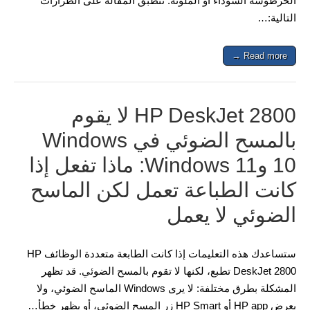
الخرطوشة السوداء أو الملونة. تنطبق المقالة على الطرازات
التالية:…
Read more →
HP DeskJet 2800 لا يقوم
بالمسح الضوئي في Windows
10 وWindows 11: ماذا تفعل إذا
كانت الطباعة تعمل لكن الماسح
الضوئي لا يعمل
ستساعدك هذه التعليمات إذا كانت الطابعة متعددة الوظائف HP
DeskJet 2800 تطبع، لكنها لا تقوم بالمسح الضوئي. قد تظهر
المشكلة بطرق مختلفة: لا يرى Windows الماسح الضوئي، ولا
يعرض HP app أو HP Smart زر المسح الضوئي، أو يظهر خطأ…