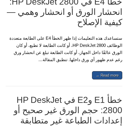
خطأ E4 في HP DeskJet 2800:
انحشار الورق أو انحشار وهمي —
كيفية الإصلاح
ستساعدك هذه التعليمات إذا ظهر الخطأ E4 على الطابعة متعددة
الوظائف HP DeskJet 2800، أو كانت الطابعة لا تطبع، أو كان
الورق عالقًا داخل الجهاز، أو كانت الطابعة تبلغ عن انحشار ورق
رغم عدم ظهور أي ورق داخلها. تنطبق المقالة…
Read more →
خطأ E1 وE2 في HP DeskJet
2800: حجم الورق غير صحيح أو
إعدادات الطباعة غير متطابقة